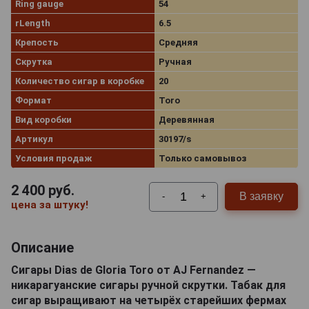
Ring gauge
54
rLength
6.5
Крепость
Средняя
Скрутка
Ручная
Количество сигар в коробке
20
Формат
Toro
Вид коробки
Деревянная
Артикул
30197/s
Условия продаж
Только самовывоз
2 400
руб.
В заявку
-
+
цена за штуку!
Описание
Сигары Dias de Gloria Toro от AJ Fernandez —
никарагуанские сигары ручной скрутки. Табак для
сигар выращивают на четырёх старейших фермах