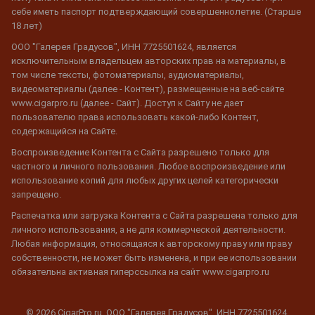
себе иметь паспорт подтверждающий совершеннолетие. (Старше
18 лет)
ООО "Галерея Градусов", ИНН 7725501624, является
исключительным владельцем авторских прав на материалы, в
том числе тексты, фотоматериалы, аудиоматериалы,
видеоматериалы (далее - Контент), размещенные на веб-сайте
www.cigarpro.ru (далее - Сайт). Доступ к Сайту не дает
пользователю права использовать какой-либо Контент,
содержащийся на Сайте.
Воспроизведение Контента с Сайта разрешено только для
частного и личного пользования. Любое воспроизведение или
использование копий для любых других целей категорически
запрещено.
Распечатка или загрузка Контента с Сайта разрешена только для
личного использования, а не для коммерческой деятельности.
Любая информация, относящаяся к авторскому праву или праву
собственности, не может быть изменена, и при ее использовании
обязательна активная гиперссылка на сайт www.cigarpro.ru
© 2026 CigarPro.ru, ООО "Галерея Градусов", ИНН 7725501624,