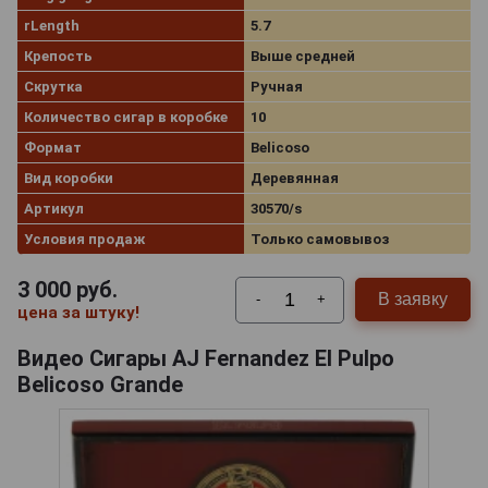
rLength
5.7
Крепость
Выше средней
Скрутка
Ручная
Количество сигар в коробке
10
Формат
Belicoso
Вид коробки
Деревянная
Артикул
30570/s
Условия продаж
Только самовывоз
3 000
руб.
В заявку
-
+
цена за штуку!
Видео Сигары AJ Fernandez El Pulpo
Belicoso Grande