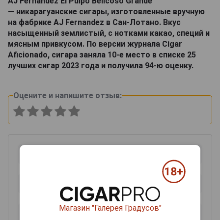
AJ Fernandez El Pulpo Belicoso Grande
— никарагуанские сигары, изготовленные вручную
на фабрике AJ Fernandez в Сан-Лотано. Вкус
насыщенный землистый, с нотками какао, специй и
мясным привкусом. По версии журнала Cigar
Aficionado, сигара заняла 10-е место в списке 25
лучших сигар 2023 года и получила 94-ю оценку.
Оцените и напишите отзыв:
Магазин "Галерея Градусов"