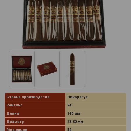
Страна производства
Никарагуа
Рейтинг
94
Длина
146 мм
Диаметр
23.80 мм
Ring gauge
58