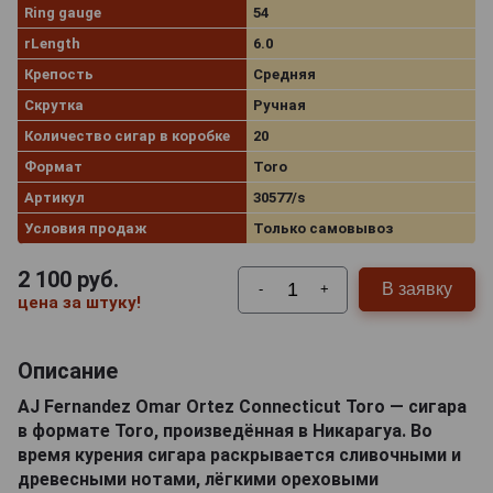
Ring gauge
54
rLength
6.0
Крепость
Средняя
Скрутка
Ручная
Количество сигар в коробке
20
Формат
Toro
Артикул
30577/s
Условия продаж
Только самовывоз
2 100
руб.
В заявку
-
+
цена за штуку!
Описание
AJ Fernandez Omar Ortez Connecticut Toro — сигара
в формате Toro, произведённая в Никарагуа. Во
время курения сигара раскрывается сливочными и
древесными нотами, лёгкими ореховыми