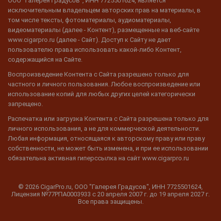
ООО "Галерея Градусов", ИНН 7725501624, является
исключительным владельцем авторских прав на материалы, в
том числе тексты, фотоматериалы, аудиоматериалы,
видеоматериалы (далее - Контент), размещенные на веб-сайте
www.cigarpro.ru (далее - Сайт). Доступ к Сайту не дает
пользователю права использовать какой-либо Контент,
содержащийся на Сайте.
Воспроизведение Контента с Сайта разрешено только для
частного и личного пользования. Любое воспроизведение или
использование копий для любых других целей категорически
запрещено.
Распечатка или загрузка Контента с Сайта разрешена только для
личного использования, а не для коммерческой деятельности.
Любая информация, относящаяся к авторскому праву или праву
собственности, не может быть изменена, и при ее использовании
обязательна активная гиперссылка на сайт www.cigarpro.ru
© 2026 CigarPro.ru, ООО "Галерея Градусов", ИНН 7725501624,
Лицензия №77РПА0003933 c 20 апреля 2007 г. до 19 апреля 2027 г.
Все права защищены.