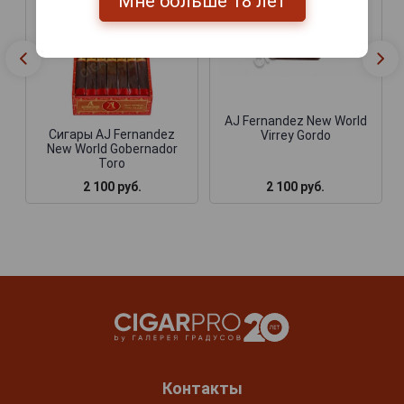
Мне больше 18 лет
AJ Fernandez New World
Сигары AJ Fernandez
Virrey Gordo
New World Gobernador
Toro
2 100 руб.
2 100 руб.
Контакты