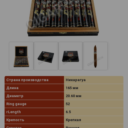
Страна производства
Никарагуа
Длина
165 мм
Диаметр
20.60 мм
Ring gauge
52
rLength
6.5
Крепость
Крепкая
Скрутка
Ручная