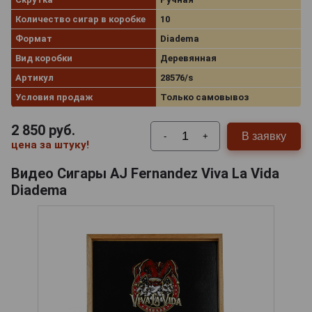
Количество сигар в коробке
10
Формат
Diadema
Вид коробки
Деревянная
Артикул
28576/s
Условия продаж
Только самовывоз
2 850
руб.
В заявку
-
+
цена за штуку!
Видео Сигары AJ Fernandez Viva La Vida
Diadema