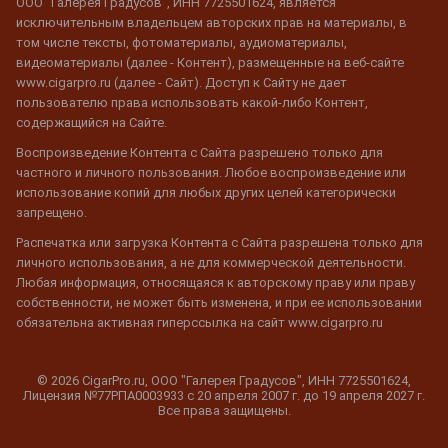
ООО "Галерея Градусов", ИНН 7725501624, является
исключительным владельцем авторских прав на материалы, в
том числе тексты, фотоматериалы, аудиоматериалы,
видеоматериалы (далее - Контент), размещенные на веб-сайте
www.cigarpro.ru (далее - Сайт). Доступ к Сайту не дает
пользователю права использовать какой-либо Контент,
содержащийся на Сайте.
Воспроизведение Контента с Сайта разрешено только для
частного и личного пользования. Любое воспроизведение или
использование копий для любых других целей категорически
запрещено.
Распечатка или загрузка Контента с Сайта разрешена только для
личного использования, а не для коммерческой деятельности.
Любая информация, относящаяся к авторскому праву или праву
собственности, не может быть изменена, и при ее использовании
обязательна активная гиперссылка на сайт www.cigarpro.ru
© 2026 CigarPro.ru, ООО "Галерея Градусов", ИНН 7725501624,
Лицензия №77РПА0003933 c 20 апреля 2007 г. до 19 апреля 2027 г.
Все права защищены.