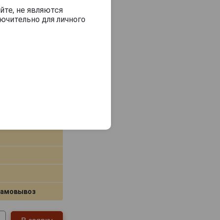
йте, не являются
ючительно для личного
самовывоз
В заявку
the Queen
самовывоз