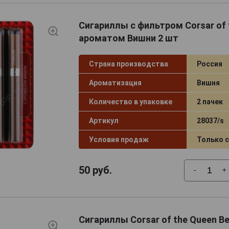
Сигариллы с фильтром Corsar of 
ароматом Вишни 2 шт
Страна производства
Россия
Ароматизация
Вишня
Количество в упаковке
2 пачек
Артикул
28037/s
Условия продаж
Только 
50
руб.
-
+
Сигариллы Corsar of the Queen Be