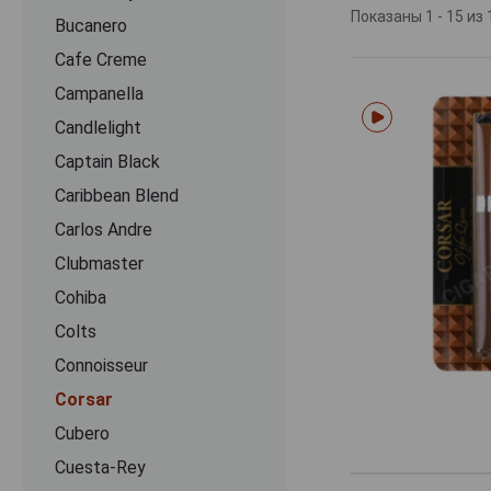
Корсар проходят
Показаны 1 - 15 из 
Bucanero
трехуровневых м
Cafe Creme
потери вкусоар
насыщенным хар
Campanella
Candlelight
В ассортименте
• Без фильтра и
Captain Black
ваниль, мед, яг
Caribbean Blend
являются размер
Carlos Andre
цельного табачн
• Со специаль
Clubmaster
(капучино, ром,
Cohiba
10 и 20 штук, б
характерными о
Colts
листа, машинная
Connoisseur
варьирование в 
Corsar
Cubero
Cuesta-Rey