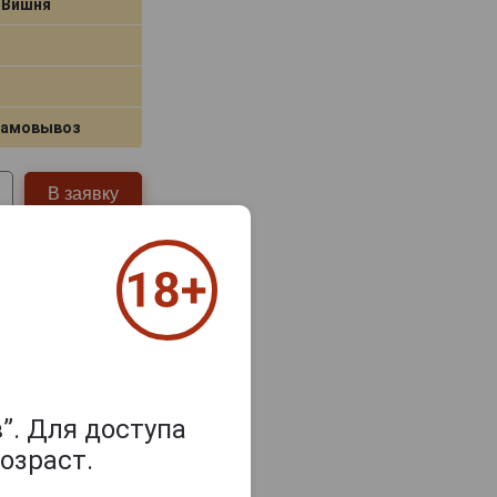
 Вишня
самовывоз
В заявку
the Queen с
”. Для доступа
озраст.