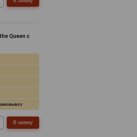
В заявку
the Queen с
самовывоз
В заявку