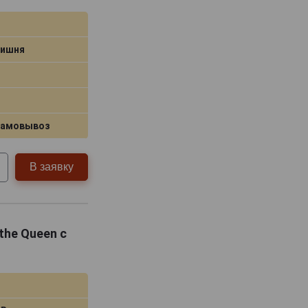
Вишня
самовывоз
В заявку
the Queen с