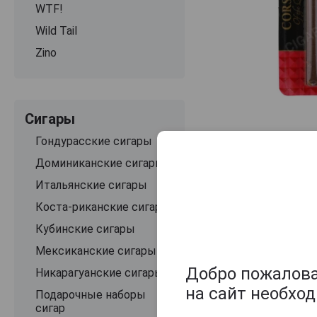
WTF!
Wild Tail
Zino
Сигары
Гондурасские сигары
Доминиканские сигары
Итальянские сигары
Коста-риканские сигары
Кубинские сигары
Мексиканские сигары
Добро пожаловат
Никарагуанские сигары
на сайт необхо
Подарочные наборы
сигар