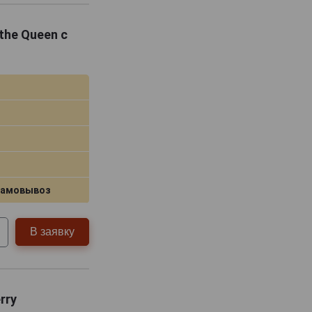
the Queen с
самовывоз
В заявку
rry