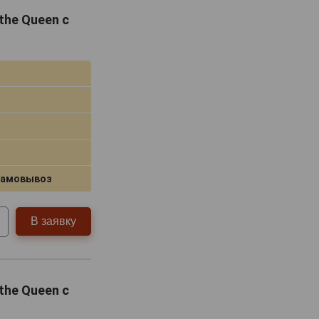
the Queen с
самовывоз
В заявку
the Queen с