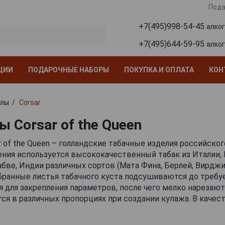
Пода
+7(495)998-54-45
алко
+7(495)644-59-95
алко
ЦИИ
ПОДАРОЧНЫЕ НАБОРЫ
ПОКУПКА И ОПЛАТА
КОН
ллы
Corsar
 Corsar of the Queen
r of the Queen – голландские табачные изделия российско
ения используется высококачественный табак из Италии, 
абве, Индии различных сортов (Мата Фина, Берлей, Вирджи
ранные листья табачного куста подсушиваются до требу
для закрепления параметров, после чего мелко нарезают
ся в различных пропорциях при создании купажа. В качес
тся табачный лист из Бразилии разновидности Arapiraca (д
тановленный, произведенный из отборного сырья. Сигари