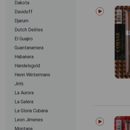
Dakota
Davidoff
Djarum
Dutch Delites
El Guajiro
Guantanamera
Habanera
Handelsgold
Henri Wintermans
Jm's
La Aurora
La Galera
La Gloria Cubana
Leon Jimenes
Montana