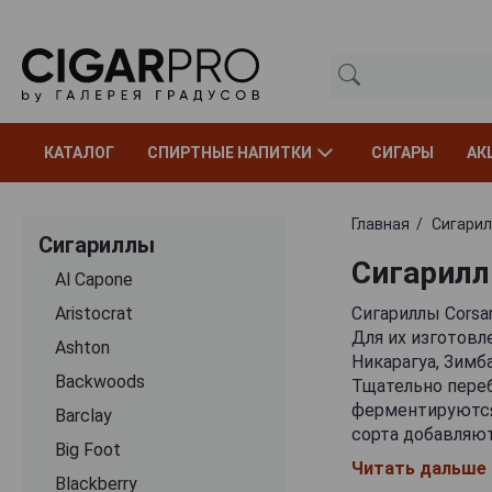
КАТАЛОГ
СПИРТНЫЕ НАПИТКИ
СИГАРЫ
АК
Главная
Сигари
Сигариллы
Сигариллы
Al Capone
Aristocrat
Сигариллы Corsa
Для их изготовл
Ashton
Никарагуа, Зимб
Backwoods
Тщательно переб
ферментируются 
Barclay
сорта добавляют
Big Foot
листа используе
Читать дальше
фильтра) и восс
Blackberry