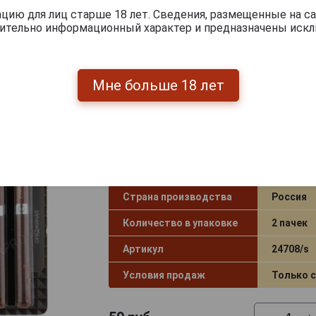
Артикул
19962/s
ию для лиц старше 18 лет. Сведения, размещенные на са
чительно информационный характер и предназначены искл
Условия продаж
Только 
50
руб.
-
+
Мне больше 18 лет
Сигариллы с фильтром Corsar of 
Ориджинал 2 шт
Страна производства
Россия
Количество в упаковке
2 пачек
Артикул
24708/s
Условия продаж
Только 