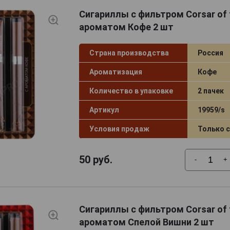
Сигариллы с фильтром Corsar of 
ароматом Кофе 2 шт
Страна производства
Россия
Ароматизация
Кофе
Количество в упаковке
2 пачек
Артикул
19959/s
Условия продаж
Только 
50
руб.
-
+
Сигариллы с фильтром Corsar of 
ароматом Спелой Вишни 2 шт