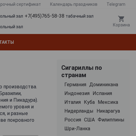
рочный сертификат
Календарь праздников
Telegram
+7(495)765-58-38
гольный зал
табачный зал
Корзина
гольный зал
ТАКТЫ
Сигариллы по
странам
Германия
Доминикана
го производства.
Бразилии,
Индонезия
Испания
ния и Пикадура).
Италия
Куба
Мексика
емого уровня и
Нидерланды
Никарагуа
ся, и разные
Россия
США
Филиппины
тве покровного
ля версий без
Шри-Ланка
ллы Королевский