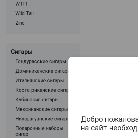
WTF!
Wild Tail
Zino
Сигары
Гондурасские сигары
Доминиканские сигары
Итальянские сигары
Коста-риканские сигары
Кубинские сигары
Мексиканские сигары
Добро пожаловат
Никарагуанские сигары
на сайт необхо
Подарочные наборы
сигар