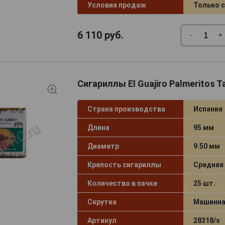
Условия продаж
Только 
6 110
руб.
-
+
Сигариллы El Guajiro Palmeritos T
Страна производства
Испания
Длина
95 мм
Диаметр
9.50 мм
Крепость сигариллы
Средняя
Количество в пачке
25 шт.
Скрутка
Машинна
Артикул
28318/s