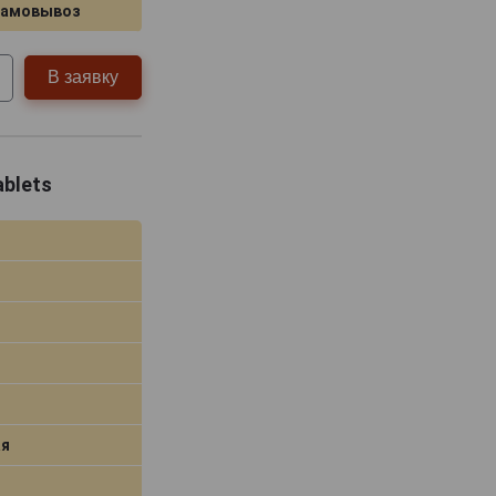
самовывоз
В заявку
ablets
я