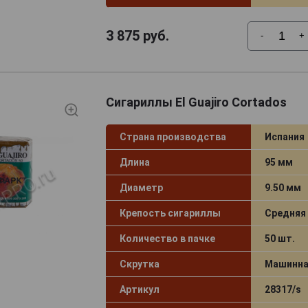
3 875
руб.
-
+
Сигариллы El Guajiro Cortados
Страна производства
Испания
Длина
95 мм
Диаметр
9.50 мм
Крепость сигариллы
Средняя
Количество в пачке
50 шт.
Скрутка
Машинна
Артикул
28317/s