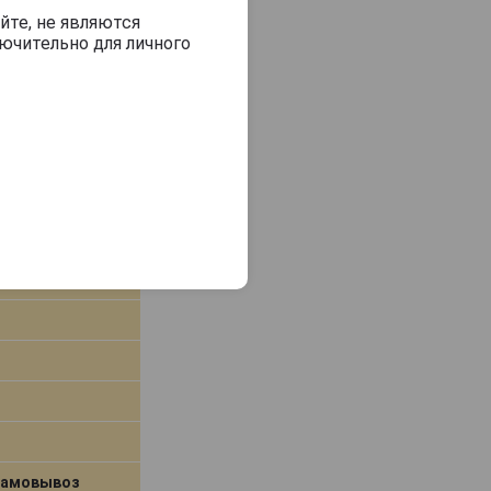
самовывоз
йте, не являются
ючительно для личного
В заявку
i
самовывоз