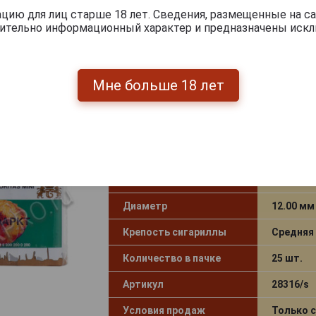
Условия продаж
Только 
ию для лиц старше 18 лет. Сведения, размещенные на са
чительно информационный характер и предназначены искл
3 875
руб.
-
+
Мне больше 18 лет
Сигариллы El Guajiro Senoritas Min
Страна производства
Испания
Длина
99 мм
Диаметр
12.00 мм
Крепость сигариллы
Средняя
Количество в пачке
25 шт.
Артикул
28316/s
Условия продаж
Только 