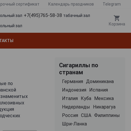
рочный сертификат
Календарь праздников
Telegram
+7(495)765-58-38
гольный зал
табачный зал
Корзина
гольный зал
ТАКТЫ
Сигариллы по
странам
Германия
Доминикана
мые по
панской
Индонезия
Испания
е знаменитых
Италия
Куба
Мексика
склюзивных
Нидерланды
Никарагуа
дукция
Россия
США
Филиппины
водческих
ращенных в
Шри-Ланка
тва сигарилл из