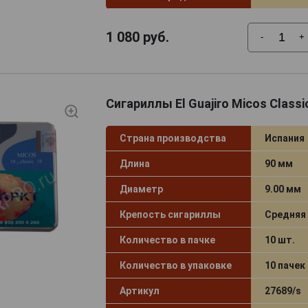
1 080
руб.
-
+
Сигариллы El Guajiro Micos Classi
Страна производства
Испания
Длина
90 мм
Диаметр
9.00 мм
Крепость сигариллы
Средняя
Количество в пачке
10 шт.
Количество в упаковке
10 пачек
Артикул
27689/s