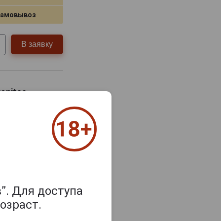
самовывоз
В заявку
ronitas
”. Для доступа
озраст.