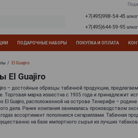
Пода
+7(495)998-54-45
алко
+7(495)644-59-95
алко
ЦИИ
ПОДАРОЧНЫЕ НАБОРЫ
ПОКУПКА И ОПЛАТА
КОН
ллы
El Guajiro
 El Guajiro
ajiro – достойные образцы табачной продукции, предлагае
. Торговая марка известна с 1935 года и принадлежит ис
s El Guajiro, расположенной на острове Тенерифе – родин
ного дела. Ранее компания занималась производством эк
х годах ассортимент пополнился сигариллами. Табачная про
ущественно на базе импортного сырья из лучших табако
Начинка состоит из отборных листьев крупной резки, вы
иканской Республике и Индонезии. Для покрова большинс