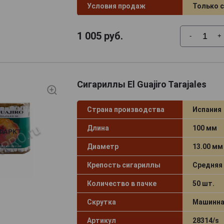
Условия продаж
Только 
1 005
руб.
-
+
Сигариллы El Guajiro Tarajales
Страна производства
Испания
Длина
100 мм
Диаметр
13.00 мм
Крепость сигариллы
Средняя
Количество в пачке
50 шт.
Скрутка
Машинна
Артикул
28314/s