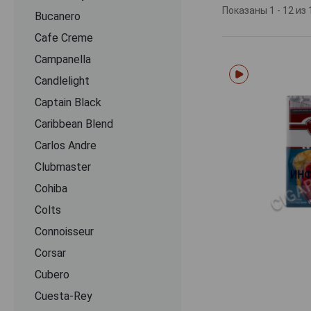
испанской линей
Показаны 1 - 12 из 
Bucanero
Cafe Creme
Элитные сорта 
различаются по 
Campanella
мм). В арсенале
Candlelight
исполнении (вку
оригинальные ко
Captain Black
фильтра, поэтом
Caribbean Blend
тяга и богатый 
Carlos Andre
ароматическую 
ноты специй, су
Clubmaster
табачные продук
Cohiba
Colts
Connoisseur
Corsar
Cubero
Cuesta-Rey