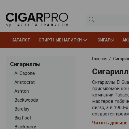
КАТАЛОГ
СПИРТНЫЕ НАПИТКИ
СИГАРЫ
АК
Главная
Сигари
Сигариллы
Сигариллы
Al Capone
Aristocrat
Сигариллы El Gu
приемлемой цене
Ashton
компании Tabaco
Backwoods
мастеров табач
сигар, а в 1960-
Barclay
создается преим
Big Foot
регионов мира. 
Читать дальше
Бразилии, Домин
Blackberry