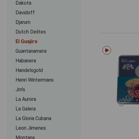
Dakota
Davidoff
Djarum
Dutch Delites
El Guajiro
Guantanamera
Habanera
Handelsgold
Henri Wintermans
Jm's
La Aurora
La Galera
La Gloria Cubana
Leon Jimenes
Montana