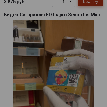
3 875
руб.
В заявку
-
+
Видео Сигариллы El Guajiro Senoritas Mini