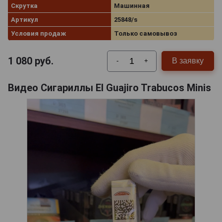
Скрутка
Машинная
Артикул
25848/s
Условия продаж
Только самовывоз
1 080
руб.
В заявку
-
+
Видео Сигариллы El Guajiro Trabucos Minis