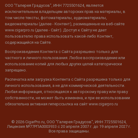
ООО "Галерея Градусов", ИНН 7725501624, является
исключительным владельцем авторских прав на материалы, в
том числе тексты, фотоматериалы, аудиоматериалы,
видеоматериалы (далее - Контент), размещенные на веб-сайте
www.cigarpro.ru (далее - Сайт). Доступ к Сайту не дает
пользователю права использовать какой-либо Контент,
содержащийся на Сайте.
Воспроизведение Контента с Сайта разрешено только для
частного и личного пользования. Любое воспроизведение или
использование копий для любых других целей категорически
запрещено.
Распечатка или загрузка Контента с Сайта разрешена только для
личного использования, а не для коммерческой деятельности.
Любая информация, относящаяся к авторскому праву или праву
собственности, не может быть изменена, и при ее использовании
обязательна активная гиперссылка на сайт www.cigarpro.ru
© 2026 CigarPro.ru, ООО "Галерея Градусов", ИНН 7725501624,
Лицензия №77РПА0003933 c 20 апреля 2007 г. до 19 апреля 2027 г.
Все права защищены.