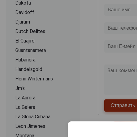
Dakota
Davidoff
Djarum
Dutch Delites
El Guajiro
Guantanamera
Habanera
Handelsgold
Henri Wintermans
Jm's
La Aurora
La Galera
La Gloria Cubana
Leon Jimenes
Montana