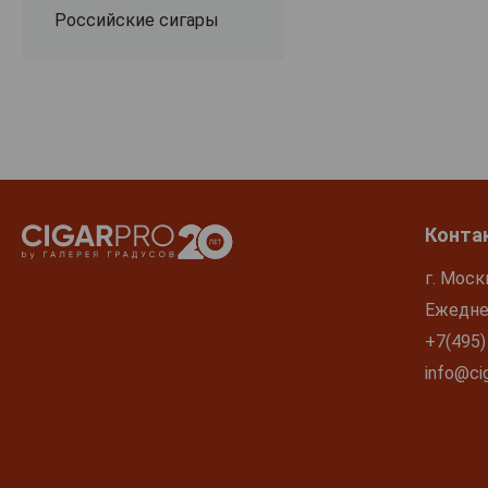
Российские сигары
Конта
г. Моск
Ежеднев
+7(495)
info@cig