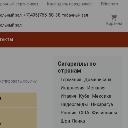
рочный сертификат
Календарь праздников
Telegram
+7(495)765-58-38
гольный зал
табачный зал
Корзина
гольный зал
ТАКТЫ
Сигариллы по
странам
Германия
Доминикана
копировать ссылку
Индонезия
Испания
Италия
Куба
Мексика
я
Нидерланды
Никарагуа
Россия
США
Филиппины
ы
Шри-Ланка
м