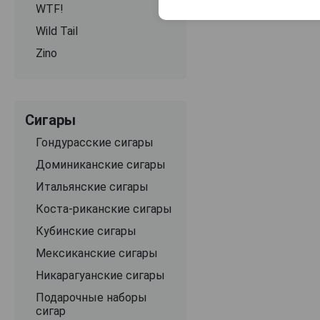
WTF!
Wild Tail
Zino
Сигары
Гондурасские сигары
Доминиканские сигары
Итальянские сигары
Коста-риканские сигары
Кубинские сигары
Мексиканские сигары
Никарагуанские сигары
Подарочные наборы
сигар