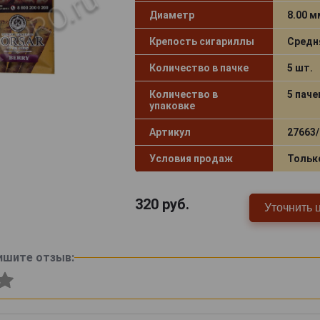
Диаметр
8.00 м
Крепость сигариллы
Средн
Количество в пачке
5 шт.
Количество в
5 паче
упаковке
Артикул
27663/
Условия продаж
Тольк
320
руб.
Уточнить 
ишите отзыв: