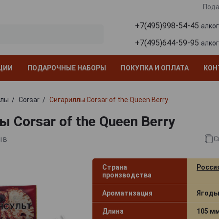
Пода
+7(495)998-54-45
алко
+7(495)644-59-95
алко
ЦИИ
ПОДАРОЧНЫЕ НАБОРЫ
ПОКУПКА И ОПЛАТА
КОН
ллы
Corsar
Сигариллы Corsar of the Queen Berry
 Corsar of the Queen Berry
ыв
С
Страна
Росси
производства
Ароматизация
Ягод
Длина
105 м