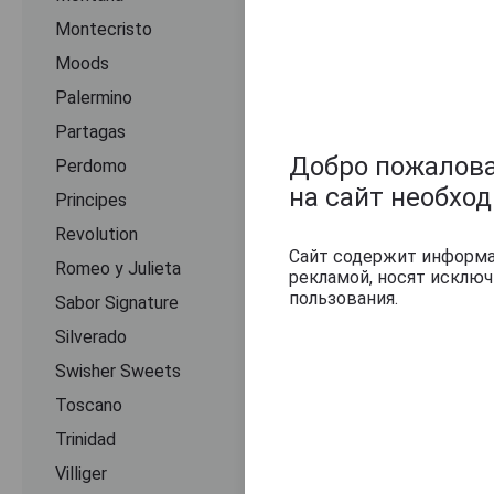
Montecristo
Moods
Palermino
Partagas
Добро пожаловат
Perdomo
на сайт необхо
Principes
Revolution
Сайт содержит информац
Romeo y Julieta
рекламой, носят исклю
пользования.
Sabor Signature
Silverado
Swisher Sweets
Toscano
Trinidad
Villiger