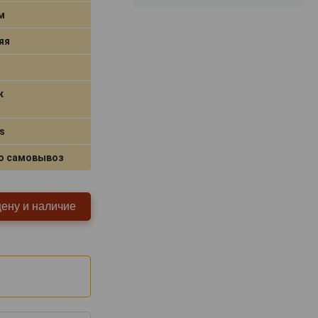
м
яя
к
s
о самовывоз
цену и наличие