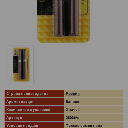
Страна производства
Россия
Ароматизация
Ваниль
Количество в упаковке
2 пачек
Артикул
28036/s
Условия продаж
Только самовывоз