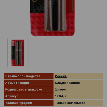
Страна производства
Россия
Ароматизация
Сладкая Вишня
Количество в упаковке
2 пачек
Артикул
19961/s
Условия продаж
Только самовывоз