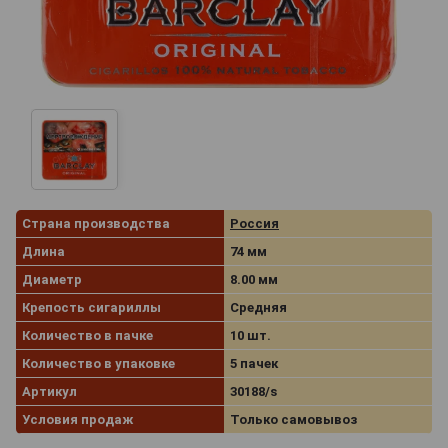
Страна производства
Россия
Длина
74 мм
Диаметр
8.00 мм
Крепость сигариллы
Средняя
Количество в пачке
10 шт.
Количество в упаковке
5 пачек
Артикул
30188/s
Условия продаж
Только самовывоз