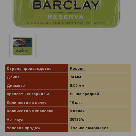
Страна производства
Россия
Длина
74 мм
Диаметр
8.00 мм
Крепость сигариллы
Выше средней
Количество в пачке
10 шт.
Количество в упаковке
5 пачек
Артикул
30189/s
Условия продаж
Только самовывоз