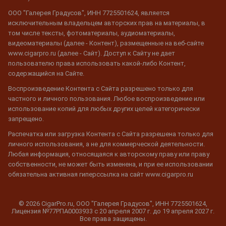
ООО "Галерея Градусов", ИНН 7725501624, является
исключительным владельцем авторских прав на материалы, в
том числе тексты, фотоматериалы, аудиоматериалы,
видеоматериалы (далее - Контент), размещенные на веб-сайте
www.cigarpro.ru (далее - Сайт). Доступ к Сайту не дает
пользователю права использовать какой-либо Контент,
содержащийся на Сайте.
Воспроизведение Контента с Сайта разрешено только для
частного и личного пользования. Любое воспроизведение или
использование копий для любых других целей категорически
запрещено.
Распечатка или загрузка Контента с Сайта разрешена только для
личного использования, а не для коммерческой деятельности.
Любая информация, относящаяся к авторскому праву или праву
собственности, не может быть изменена, и при ее использовании
обязательна активная гиперссылка на сайт www.cigarpro.ru
© 2026 CigarPro.ru, ООО "Галерея Градусов", ИНН 7725501624,
Лицензия №77РПА0003933 c 20 апреля 2007 г. до 19 апреля 2027 г.
Все права защищены.