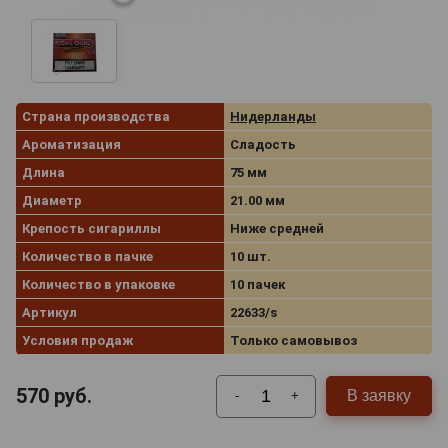
Страна производства
Нидерланды
Ароматизация
Сладость
Длина
75 мм
Диаметр
21.00 мм
Крепость сигариллы
Ниже средней
Количество в пачке
10 шт.
Количество в упаковке
10 пачек
Артикул
22633/s
Условия продаж
Только самовывоз
570
руб.
В заявку
-
+