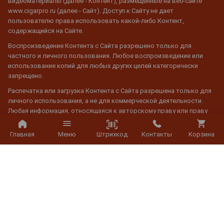
видеоматериалы (далее - Контент), размещенные на веб-сайте
www.cigarpro.ru (далее - Сайт). Доступ к Сайту не дает
пользователю права использовать какой-либо Контент,
содержащийся на Сайте.
Воспроизведение Контента с Сайта разрешено только для
частного и личного пользования. Любое воспроизведение или
использование копий для любых других целей категорически
запрещено.
Распечатка или загрузка Контента с Сайта разрешена только для
личного использования, а не для коммерческой деятельности.
Любая информация, относящаяся к авторскому праву или праву
собственности, не может быть изменена, и при ее использовании
обязательна активная гиперссылка на сайт www.cigarpro.ru
Штрихкод
Главная
Меню
Контакты
Корзина
© 2026 CigarPro.ru, ООО "Галерея Градусов", ИНН 7725501624,
Лицензия №77РПА0003933 c 20 апреля 2007 г. до 19 апреля 2027 г.
Все права защищены.