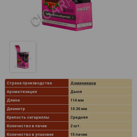
Страна производства
Доминикана
Ароматизация
Дыня
Длина
114 мм
Диаметр
10.30 мм
Крепость сигариллы
Средняя
Количество в пачке
2 шт.
Количество в упаковке
15 пачек