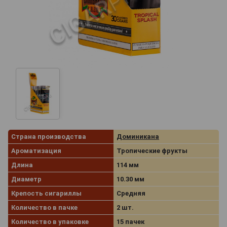
Страна производства
Доминикана
Ароматизация
Тропические фрукты
Длина
114 мм
Диаметр
10.30 мм
Крепость сигариллы
Средняя
Количество в пачке
2 шт.
Количество в упаковке
15 пачек