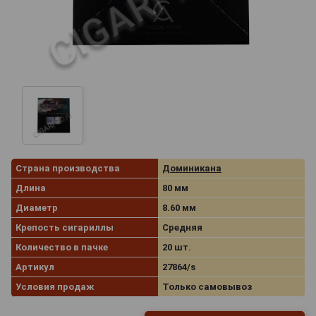
Страна производства
Доминикана
Длина
80 мм
Диаметр
8.60 мм
Крепость сигариллы
Средняя
Количество в пачке
20 шт.
Артикул
27864/s
Условия продаж
Только самовывоз