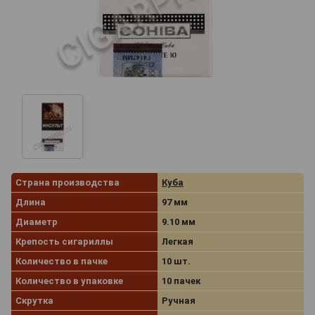
Страна производства
Куба
Длина
97 мм
Диаметр
9.10 мм
Крепость сигариллы
Легкая
Количество в пачке
10 шт.
Количество в упаковке
10 пачек
Скрутка
Ручная