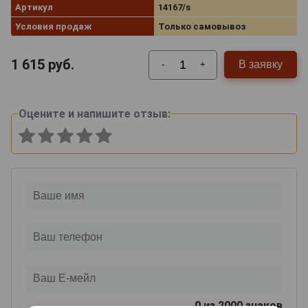
Артикул
14167/s
Условия продаж
Только самовывоз
1 615
руб.
В заявку
-
+
Оцените и напишите отзыв:
0
из 2000 знаков