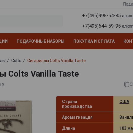
Пода
+7(495)998-54-45
алко
+7(495)644-59-95
алко
ЦИИ
ПОДАРОЧНЫЕ НАБОРЫ
ПОКУПКА И ОПЛАТА
КОН
ллы
Colts
Сигариллы Colts Vanilla Taste
 Colts Vanilla Taste
ыв
С
Страна
США
производства
Ароматизация
Ванил
Длина
103 м