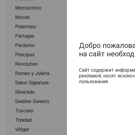
Montecristo
Moods
Palermino
Partagas
Добро пожаловат
Perdomo
на сайт необхо
Principes
Revolution
Сайт содержит информац
Romeo y Julieta
рекламой, носят исклю
пользования.
Sabor Signature
Silverado
Swisher Sweets
Toscano
Trinidad
Villiger