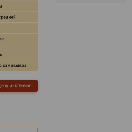
м
средней
ек
s
о самовывоз
цену и наличие