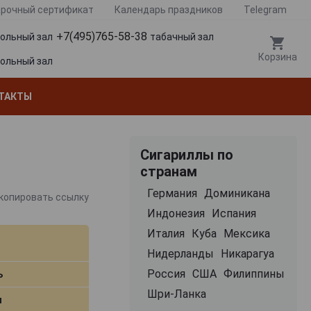
рочный сертификат
Календарь праздников
Telegram
+7(495)765-58-38
гольный зал
табачный зал
Корзина
гольный зал
ТАКТЫ
Сигариллы по
странам
Германия
Доминикана
копировать ссылку
Индонезия
Испания
Италия
Куба
Мексика
Нидерланды
Никарагуа
Россия
США
Филиппины
ь
Шри-Ланка
м