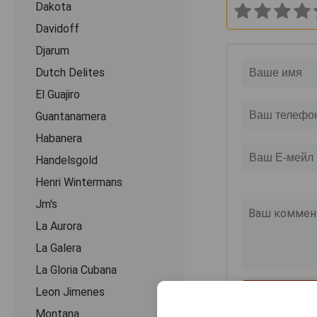
Dakota
Davidoff
Djarum
Dutch Delites
El Guajiro
Guantanamera
Habanera
Handelsgold
Henri Wintermans
Jm's
La Aurora
La Galera
La Gloria Cubana
Leon Jimenes
Montana