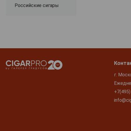
Российские сигары
Конта
г. Моск
Ежеднев
+7(495)
info@cig