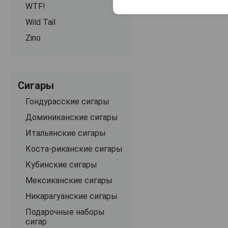
WTF!
Wild Tail
Zino
Сигары
Гондурасские сигары
Доминиканские сигары
Итальянские сигары
Коста-риканские сигары
Кубинские сигары
Мексиканские сигары
Никарагуанские сигары
Подарочные наборы
сигар