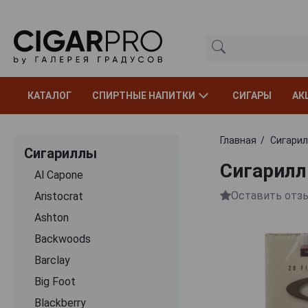
КАТАЛОГ
СПИРТНЫЕ НАПИТКИ
СИГАРЫ
АК
Главная
Сигари
Сигариллы
Сигариллы
Al Capone
Оставить отз
Aristocrat
Ashton
Backwoods
Barclay
Big Foot
Blackberry