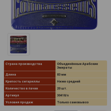
Страна производства
Объединённые Арабские
Эмираты
Длина
83 мм
Крепость сигариллы
Ниже средней
Количество в пачке
20 шт.
Артикул
30418/s
Условия продаж
Только самовывоз