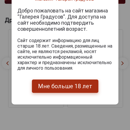
Добро пожаловать на сайт магазина
“Галерея Градусов”. Для доступа на
Другие продукты бренда CONNOISSEUR
сайт необходимо подтвердить
совершеннолетний возраст.
Сайт содержит информацию для лиц
старше 18 лет. Сведения, размещенные на
сайте, не являются рекламой, носят
исключительно информационный
характер и предназначены исключительно
для личного пользования.
Мне больше 18 лет
Сигариллы Connoisseur
Сигариллы Connoisseur
Cherry Aroma Tin 20
Vanilla Aroma Tin 20
500 руб.
500 руб.