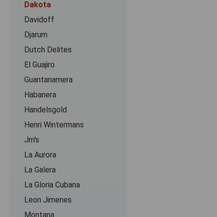
Dakota
Davidoff
Djarum
Dutch Delites
El Guajiro
Guantanamera
Habanera
Handelsgold
Henri Wintermans
Jm's
La Aurora
La Galera
La Gloria Cubana
Leon Jimenes
Montana