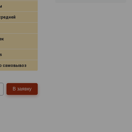
м
средней
ек
s
о самовывоз
В заявку