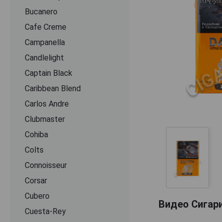
Bucanero
Cafe Creme
Campanella
Candlelight
Captain Black
Caribbean Blend
Carlos Andre
Clubmaster
Cohiba
Colts
Connoisseur
Corsar
Cubero
Видео Сигар
Cuesta-Rey