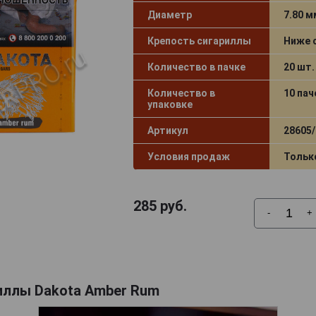
Диаметр
7.80 м
Крепость сигариллы
Ниже 
Количество в пачке
20 шт.
Количество в
10 пач
упаковке
Артикул
28605/
Условия продаж
Тольк
285
руб.
-
+
иллы Dakota Amber Rum