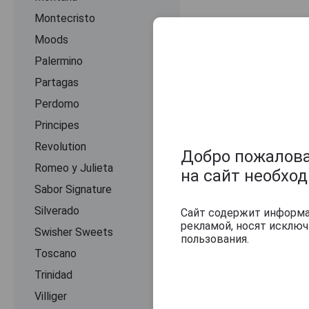
Montecristo
Moods
Palermino
Partagas
Perdomo
Principes
Оцените и нап
Revolution
Добро пожаловат
Romeo y Julieta
на сайт необхо
Sabor Signature
Silverado
Сайт содержит информац
рекламой, носят исклю
Swisher Sweets
пользования.
Toscano
Trinidad
Villiger