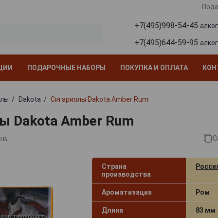
Пода
+7(495)998-54-45
алко
+7(495)644-59-95
алко
ЦИИ
ПОДАРОЧНЫЕ НАБОРЫ
ПОКУПКА И ОПЛАТА
КОН
ллы
Dakota
Сигариллы Dakota Amber Rum
ы Dakota Amber Rum
ыв
С
Страна
Росси
производства
Ароматизация
Ром
Длина
83 мм