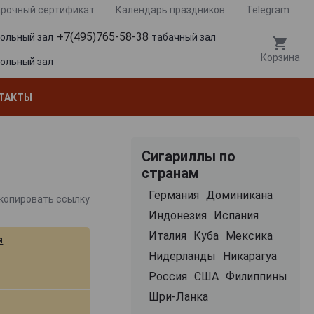
рочный сертификат
Календарь праздников
Telegram
+7(495)765-58-38
гольный зал
табачный зал
Корзина
гольный зал
ТАКТЫ
Сигариллы по
странам
Германия
Доминикана
копировать ссылку
Индонезия
Испания
Италия
Куба
Мексика
я
Нидерланды
Никарагуа
Россия
США
Филиппины
Шри-Ланка