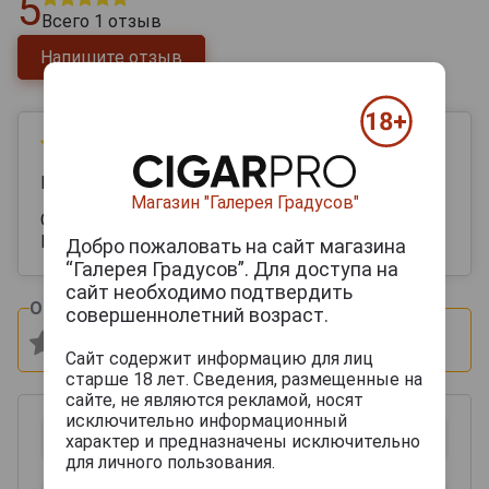
5
Всего
1
отзыв
Напишите отзыв
12 июля 2025
Константин
Магазин "Галерея Градусов"
Отличные сигариллы!
Наслаждение...
Добро пожаловать на сайт магазина
“Галерея Градусов”. Для доступа на
сайт необходимо подтвердить
Оцените и напишите отзыв:
совершеннолетний возраст.
Сайт содержит информацию для лиц
старше 18 лет. Сведения, размещенные на
сайте, не являются рекламой, носят
исключительно информационный
характер и предназначены исключительно
для личного пользования.