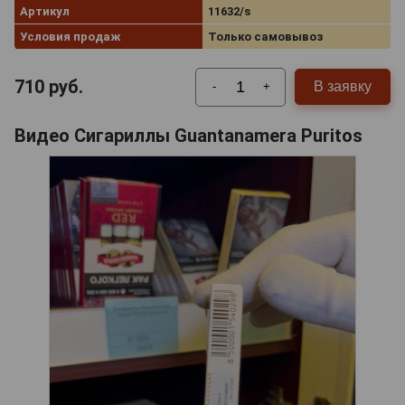
Артикул
11632/s
Условия продаж
Только самовывоз
710
руб.
В заявку
-
+
Видео Сигариллы Guantanamera Puritos