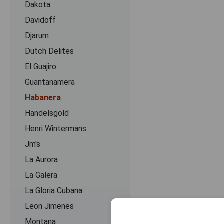
Dakota
Davidoff
Djarum
Dutch Delites
El Guajiro
Guantanamera
Habanera
Handelsgold
Henri Wintermans
Jm's
La Aurora
La Galera
La Gloria Cubana
Leon Jimenes
Montana