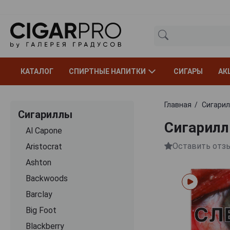
КАТАЛОГ
СПИРТНЫЕ НАПИТКИ
СИГАРЫ
АК
Главная
Сигари
Сигариллы
Сигариллы
Al Capone
Оставить отз
Aristocrat
Ashton
Backwoods
Barclay
Big Foot
Blackberry