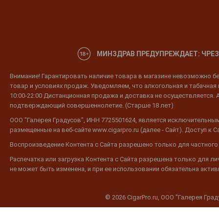
МИНЗДРАВ ПРЕДУПРЕЖДАЕТ: ЧРЕЗ
Внимание! Гарантировать наличие товара в магазине невозможно без
товар и условиях продаж. Уведомляем, что алкогольная и табачная п
10:00-22:00 Дистанционная продажа и доставка не осуществляется. 
подтверждающий совершеннолетие. (Старше 18 лет)
ООО "Галерея Градусов", ИНН 7725501624, является исключительным
размещенные на веб-сайте www.cigarpro.ru (далее - Сайт). Доступ к
Воспроизведение Контента с Сайта разрешено только для частного
Распечатка или загрузка Контента с Сайта разрешена только для л
не может быть изменена, и при ее использовании обязательна активн
© 2026 CigarPro.ru, ООО "Галерея Гра