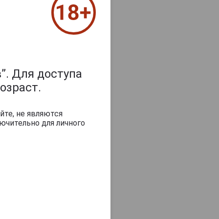
”. Для доступа
озраст.
йте, не являются
игарных табаков
ючительно для личного
из США.