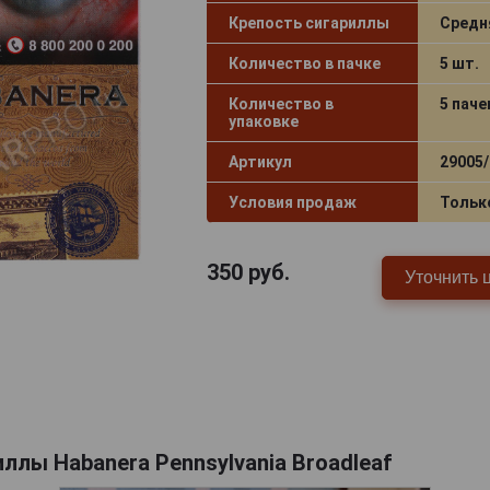
Крепость сигариллы
Средн
Количество в пачке
5 шт.
Количество в
5 паче
упаковке
Артикул
29005/
Условия продаж
Тольк
350
руб.
Уточнить 
ллы Habanera Pennsylvania Broadleaf