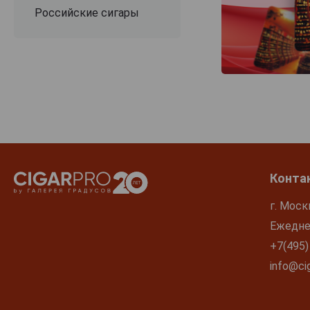
Российские сигары
Конта
г. Моск
Ежеднев
+7(495)
info@cig