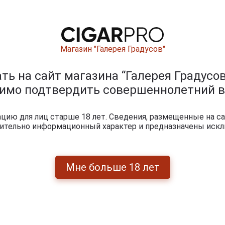
Магазин "Галерея Градусов"
ь на сайт магазина “Галерея Градусов
димо подтвердить совершеннолетний в
ию для лиц старше 18 лет. Сведения, размещенные на са
era Pennsylvania Broadleaf - это классический бленд с
чительно информационный характер и предназначены искл
гуа, Диминиканы и Кубы, завернутые в покровный лист 
ишите отзыв:
Мне больше 18 лет