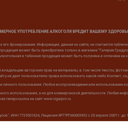
МЕРНОЕ УПОТРЕБЛЕНИЕ АЛКОГОЛЯ ВРЕДИТ ВАШЕМУ ЗДОРОВЬ
 его бронирования. Информация, данная на сайте, не считается публич
родукция может быть приобретена только в магазине "Галерея Градусов"
Алкогольная и табачная продукция может быть получена и оплачена на к
 владельцем авторских прав на материалы, в том числе тексты, фотом
 Сайту не дает пользователю права использовать какой-либо Контент, с
 и личного пользования. Любое воспроизведение или использование ко
ичного использования, а не для коммерческой деятельности. Любая инф
ая гиперссылка на сайт www.cigarpro.ru
дусов", ИНН 7725501624, Лицензия №77РПА0003933 c 20 апреля 2007 г. до 