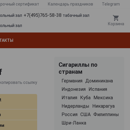
рочный сертификат
Календарь праздников
Telegram
+7(495)765-58-38
гольный зал
табачный зал
Корзина
гольный зал
ТАКТЫ
Сигариллы по
f
странам
Германия
Доминикана
копировать ссылку
Индонезия
Испания
Италия
Куба
Мексика
я
Нидерланды
Никарагуа
Россия
США
Филиппины
м
Шри-Ланка
 мм