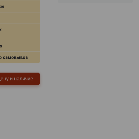
яя
к
s
о самовывоз
цену и наличие