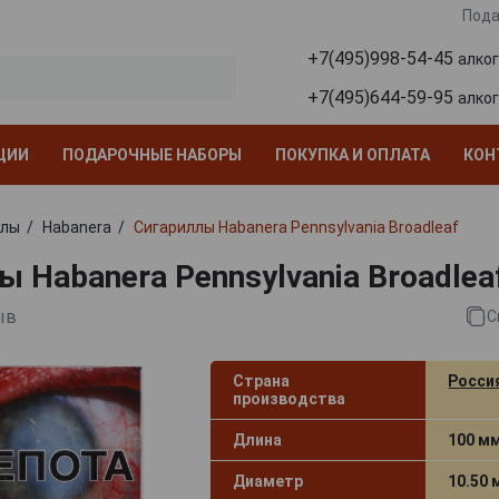
Пода
+7(495)998-54-45
алко
+7(495)644-59-95
алко
ЦИИ
ПОДАРОЧНЫЕ НАБОРЫ
ПОКУПКА И ОПЛАТА
КОН
ллы
Habanera
Сигариллы Habanera Pennsylvania Broadleaf
 Habanera Pennsylvania Broadlea
ыв
С
Страна
Росси
производства
Длина
100 м
Диаметр
10.50