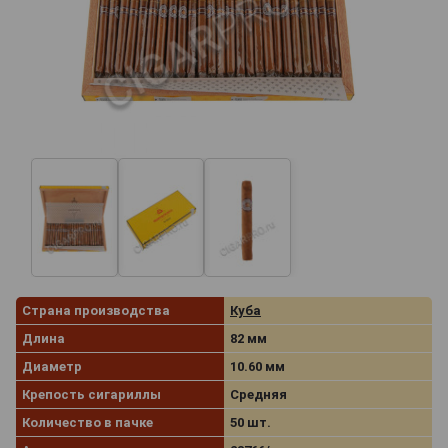
Страна производства
Куба
Длина
82 мм
Диаметр
10.60 мм
Крепость сигариллы
Средняя
Количество в пачке
50 шт.