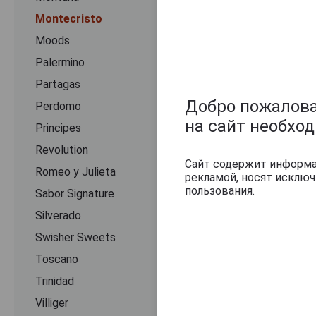
Montecristo
Moods
Palermino
Partagas
Добро пожаловат
Perdomo
на сайт необхо
Principes
Revolution
Сайт содержит информац
Romeo y Julieta
рекламой, носят исклю
пользования.
Sabor Signature
Silverado
Swisher Sweets
Toscano
Trinidad
Villiger