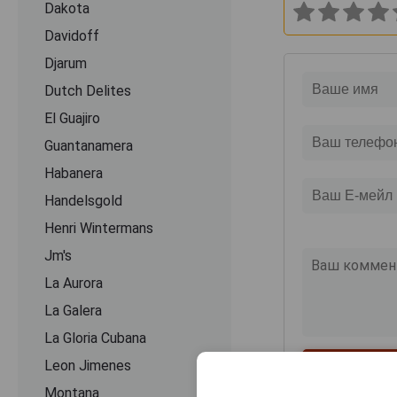
Dakota
Davidoff
Djarum
Dutch Delites
El Guajiro
Guantanamera
Habanera
Handelsgold
Henri Wintermans
Jm's
La Aurora
La Galera
La Gloria Cubana
Leon Jimenes
Montana