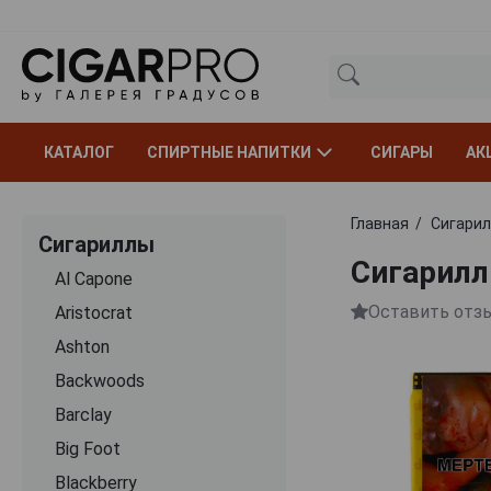
КАТАЛОГ
СПИРТНЫЕ НАПИТКИ
СИГАРЫ
АК
Главная
Сигари
Сигариллы
Cигарилл
Al Capone
Оставить отз
Aristocrat
Ashton
Backwoods
Barclay
Big Foot
Blackberry