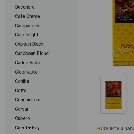
Bucanero
Cafe Creme
Campanella
Candlelight
Captain Black
Caribbean Blend
Carlos Andre
Clubmaster
Cohiba
Colts
Connoisseur
Corsar
Cubero
Cuesta-Rey
Оцените и нап