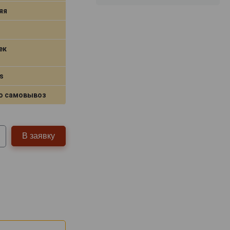
яя
ек
s
о самовывоз
В заявку