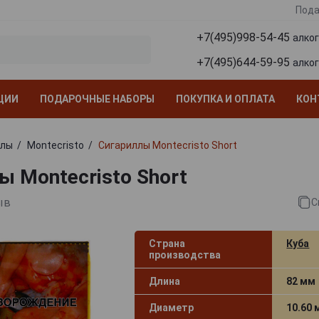
Пода
+7(495)998-54-45
алко
+7(495)644-59-95
алко
ЦИИ
ПОДАРОЧНЫЕ НАБОРЫ
ПОКУПКА И ОПЛАТА
КОН
ллы
Montecristo
Cигариллы Montecristo Short
ы Montecristo Short
ыв
С
Страна
Куба
производства
Длина
82 мм
Диаметр
10.60