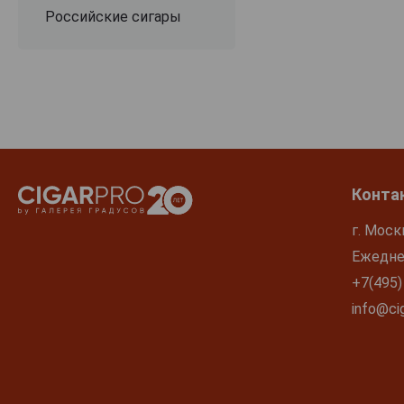
Российские сигары
Конта
г. Моск
Ежеднев
+7(495)
info@cig