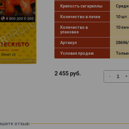
Крепость сигариллы
Средн
Количество в пачке
10 шт.
Количество в
10 пач
упаковке
Артикул
28696/
Условия продаж
Тольк
2 455
руб.
-
+
ишите отзыв: