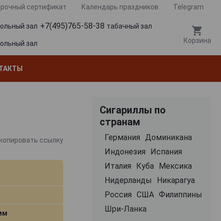
рочный сертификат
Календарь праздников
Telegram
+7(495)765-58-38
гольный зал
табачный зал
Корзина
гольный зал
ТАКТЫ
Сигариллы по
странам
Германия
Доминикана
копировать ссылку
Индонезия
Испания
Италия
Куба
Мексика
Нидерланды
Никарагуа
Россия
США
Филиппины
Шри-Ланка
 мм