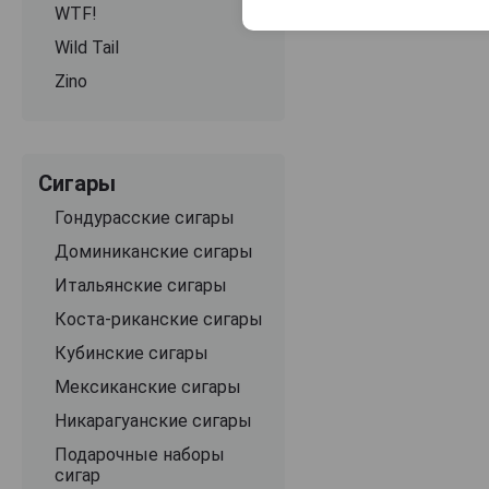
WTF!
Wild Tail
Zino
Сигары
Гондурасские сигары
Доминиканские сигары
Итальянские сигары
Коста-риканские сигары
Кубинские сигары
Мексиканские сигары
Никарагуанские сигары
Подарочные наборы
сигар