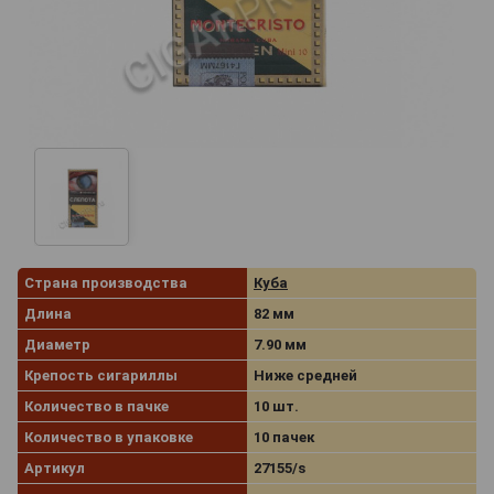
Страна производства
Куба
Длина
82 мм
Диаметр
7.90 мм
Крепость сигариллы
Ниже средней
Количество в пачке
10 шт.
Количество в упаковке
10 пачек
Артикул
27155/s