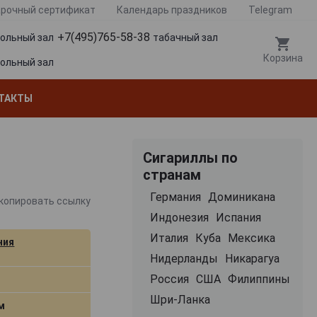
рочный сертификат
Календарь праздников
Telegram
+7(495)765-58-38
гольный зал
табачный зал
Корзина
гольный зал
ТАКТЫ
Сигариллы по
странам
Германия
Доминикана
копировать ссылку
Индонезия
Испания
Италия
Куба
Мексика
ния
Нидерланды
Никарагуа
Россия
США
Филиппины
Шри-Ланка
м