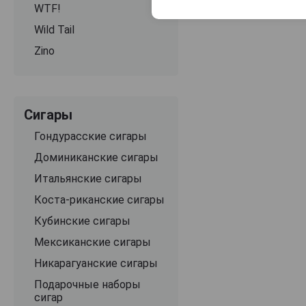
WTF!
Wild Tail
Zino
Сигары
Гондурасские сигары
Доминиканские сигары
Итальянские сигары
Коста-риканские сигары
Кубинские сигары
Мексиканские сигары
Никарагуанские сигары
Подарочные наборы
сигар