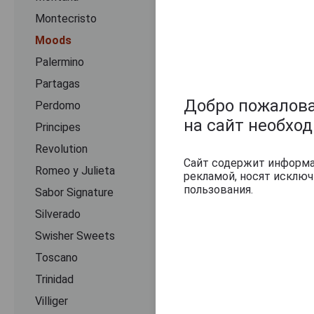
Montecristo
Moods
Palermino
Partagas
Добро пожаловат
Perdomo
на сайт необхо
Principes
Revolution
Сайт содержит информац
Romeo y Julieta
рекламой, носят исклю
пользования.
Sabor Signature
Silverado
Swisher Sweets
Toscano
Trinidad
Villiger