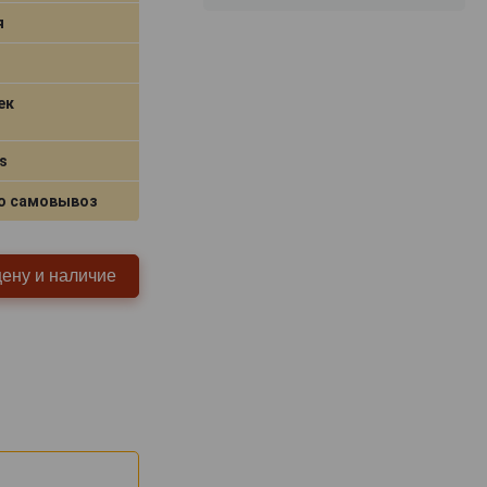
я
ек
s
о самовывоз
цену и наличие