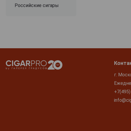
Российские сигары
Конта
г. Моск
Ежеднев
+7(495)
info@cig