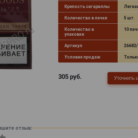
Крепость сигариллы
Легка
Количество в пачке
5 шт.
Количество в
10 пач
упаковке
Артикул
26682/
Условия продаж
Тольк
305
руб.
Уточнить 
ишите отзыв: