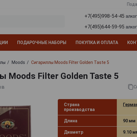
Пода
+7(495)998-54-45
алко
+7(495)644-59-95
алко
ЦИИ
ПОДАРОЧНЫЕ НАБОРЫ
ПОКУПКА И ОПЛАТА
КОН
ллы
Moods
Сигариллы Moods Filter Golden Taste 5
 Moods Filter Golden Taste 5
ыв
С
Страна
Герма
производства
Длина
90 мм
Диаметр
9.10 м