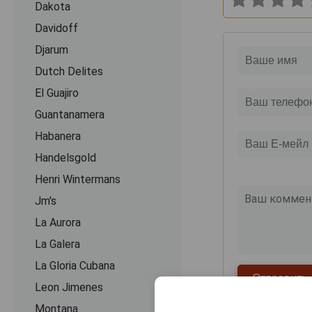
Dakota
Davidoff
Djarum
Dutch Delites
El Guajiro
Guantanamera
Habanera
Handelsgold
Henri Wintermans
Jm's
La Aurora
La Galera
La Gloria Cubana
Leon Jimenes
Montana