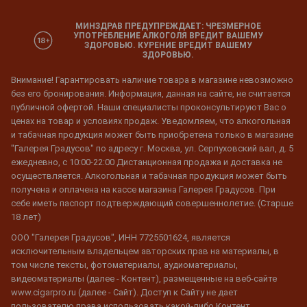
МИНЗДРАВ ПРЕДУПРЕЖДАЕТ: ЧРЕЗМЕРНОЕ
УПОТРЕБЛЕНИЕ АЛКОГОЛЯ ВРЕДИТ ВАШЕМУ
ЗДОРОВЬЮ. КУРЕНИЕ ВРЕДИТ ВАШЕМУ
ЗДОРОВЬЮ.
Внимание! Гарантировать наличие товара в магазине невозможно
без его бронирования. Информация, данная на сайте, не считается
публичной офертой. Наши специалисты проконсультируют Вас о
ценах на товар и условиях продаж. Уведомляем, что алкогольная
и табачная продукция может быть приобретена только в магазине
"Галерея Градусов" по адресу г. Москва, ул. Серпуховский вал, д. 5
ежедневно, с 10:00-22:00 Дистанционная продажа и доставка не
осуществляется. Алкогольная и табачная продукция может быть
получена и оплачена на кассе магазина Галерея Градусов. При
себе иметь паспорт подтверждающий совершеннолетие. (Старше
18 лет)
ООО "Галерея Градусов", ИНН 7725501624, является
исключительным владельцем авторских прав на материалы, в
том числе тексты, фотоматериалы, аудиоматериалы,
видеоматериалы (далее - Контент), размещенные на веб-сайте
www.cigarpro.ru (далее - Сайт). Доступ к Сайту не дает
пользователю права использовать какой-либо Контент,