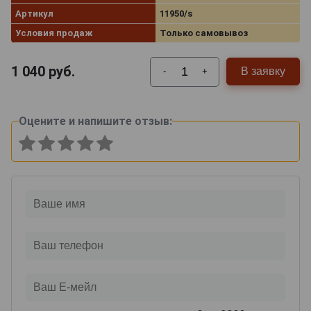
Артикул
11950/s
Условия продаж
Только самовывоз
1 040
руб.
В заявку
-
+
Оцените и напишите отзыв: