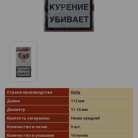
Страна производства
Куба
Длина
112 мм
Диаметр
11.10 мм
Крепость сигариллы
Ниже средней
Количество в пачке
5 шт.
Количество в упаковке
10 пачек