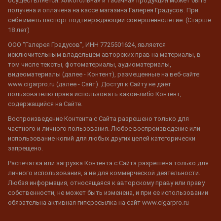
осуществляется. Алкогольная и табачная продукция может быть
получена и оплачена на кассе магазина Галерея Градусов. При
себе иметь паспорт подтверждающий совершеннолетие. (Старше
18 лет)
ООО "Галерея Градусов", ИНН 7725501624, является
исключительным владельцем авторских прав на материалы, в
том числе тексты, фотоматериалы, аудиоматериалы,
видеоматериалы (далее - Контент), размещенные на веб-сайте
www.cigarpro.ru (далее - Сайт). Доступ к Сайту не дает
пользователю права использовать какой-либо Контент,
содержащийся на Сайте.
Воспроизведение Контента с Сайта разрешено только для
частного и личного пользования. Любое воспроизведение или
использование копий для любых других целей категорически
запрещено.
Распечатка или загрузка Контента с Сайта разрешена только для
личного использования, а не для коммерческой деятельности.
Любая информация, относящаяся к авторскому праву или праву
собственности, не может быть изменена, и при ее использовании
обязательна активная гиперссылка на сайт www.cigarpro.ru