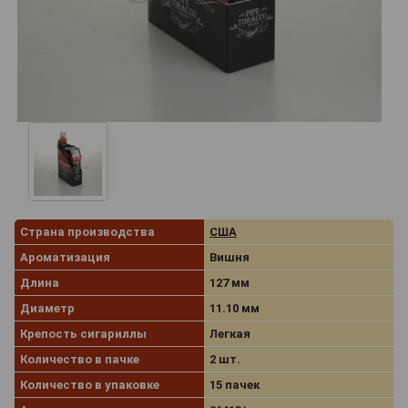
Страна производства
США
Ароматизация
Вишня
Длина
127 мм
Диаметр
11.10 мм
Крепость сигариллы
Легкая
Количество в пачке
2 шт.
Количество в упаковке
15 пачек