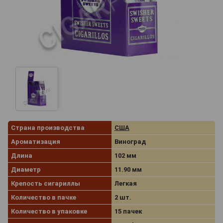
Страна производства
США
Ароматизация
Виноград
Длина
102 мм
Диаметр
11.90 мм
Крепость сигариллы
Легкая
Количество в пачке
2 шт.
Количество в упаковке
15 пачек