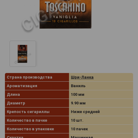
Страна производства
Шри-Ланка
Ароматизация
Ваниль
Длина
100 мм
Диаметр
9.90 мм
Крепость сигариллы
Ниже средней
Количество в пачке
10 шт.
Количество в упаковке
10 пачек
Скрутка
Машинная