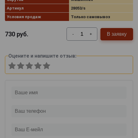
Артикул
28053/s
Условия продаж
Только самовывоз
730
руб.
В заявку
-
+
Оцените и напишите отзыв: