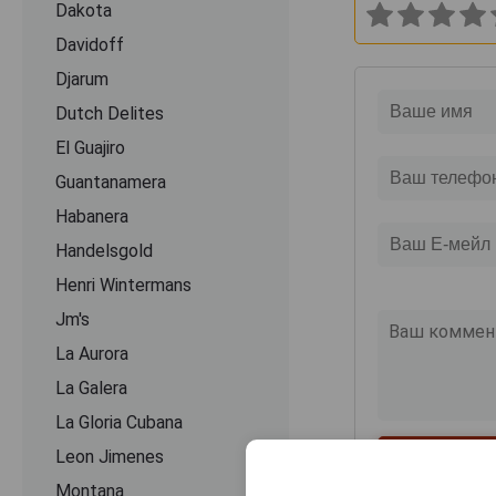
Dakota
Davidoff
Djarum
Dutch Delites
El Guajiro
Guantanamera
Habanera
Handelsgold
Henri Wintermans
Jm's
La Aurora
La Galera
La Gloria Cubana
Leon Jimenes
Montana