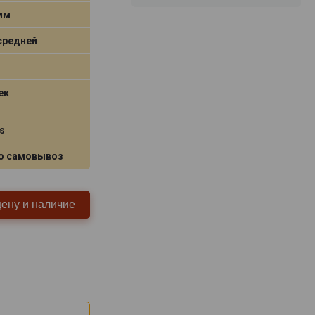
 мм
средней
ек
s
о самовывоз
цену и наличие