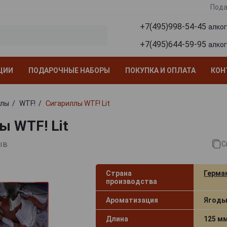
Пода
+7(495)998-54-45
алко
+7(495)644-59-95
алко
ЦИИ
ПОДАРОЧНЫЕ НАБОРЫ
ПОКУПКА И ОПЛАТА
КОН
ллы
WTF!
Сигариллы WTF! Lit
ы WTF! Lit
ыв
С
Страна
Герма
производства
Ароматизация
Ягод
Длина
125 м