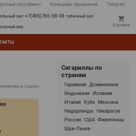
рочный сертификат
Календарь праздников
Telegram
+7(495)765-58-38
гольный зал
табачный зал
Корзина
гольный зал
ТАКТЫ
Сигариллы по
странам
Германия
Доминикана
копировать ссылку
Индонезия
Испания
Италия
Куба
Мексика
ния
Нидерланды
Никарагуа
Россия
США
Филиппины
ы
Шри-Ланка
м