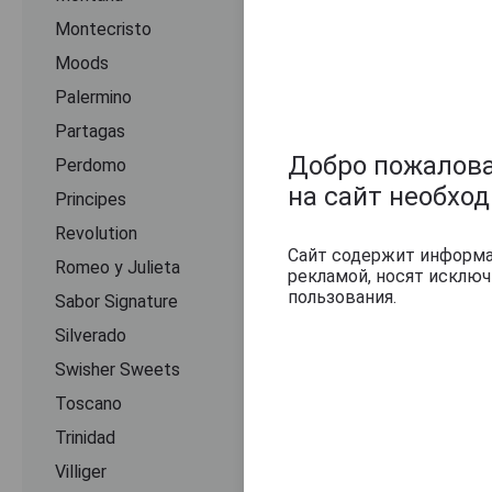
Montecristo
Moods
Palermino
Partagas
Добро пожаловат
Perdomo
на сайт необхо
Principes
Revolution
Сайт содержит информац
Romeo y Julieta
рекламой, носят исклю
пользования.
Sabor Signature
Silverado
Swisher Sweets
Toscano
Trinidad
Villiger