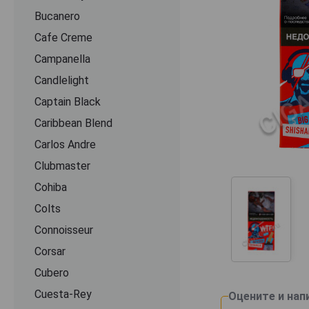
Bucanero
Cafe Creme
Campanella
Candlelight
Captain Black
Caribbean Blend
Carlos Andre
Clubmaster
Cohiba
Colts
Connoisseur
Corsar
Cubero
Cuesta-Rey
Оцените и нап