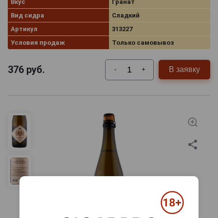
Вкус
Гранат
Вид сидра
Сладкий
Артикул
313227
Условия продаж
Только самовывоз
376
руб.
В заявку
-
+