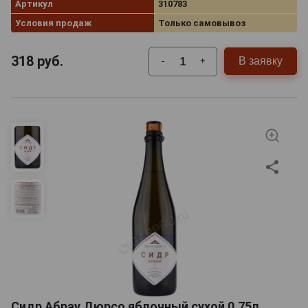
Артикул
310783
Условия продаж
Только самовывоз
318
руб.
В заявку
-
+
Сидр Абрау Дюрсо яблочный сухой 0.75л