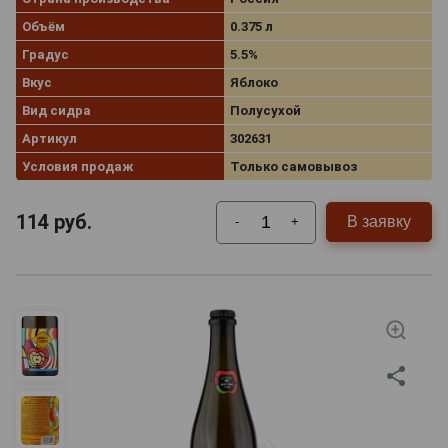
Объём
0.375 л
Градус
5.5%
Вкус
Яблоко
Вид сидра
Полусухой
Артикул
302631
Условия продаж
Только самовывоз
114
руб.
В заявку
-
+