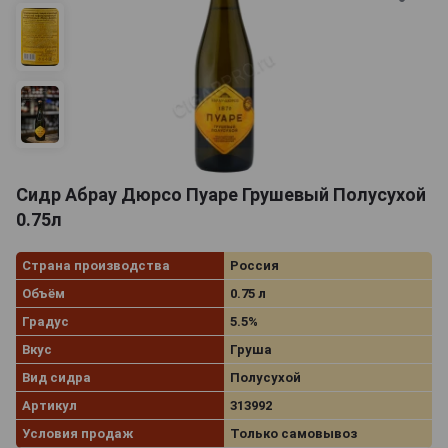
Сидр Абрау Дюрсо Пуаре Грушевый Полусухой
0.75л
Страна производства
Россия
Объём
0.75 л
Градус
5.5%
Вкус
Груша
Вид сидра
Полусухой
Артикул
313992
Условия продаж
Только самовывоз