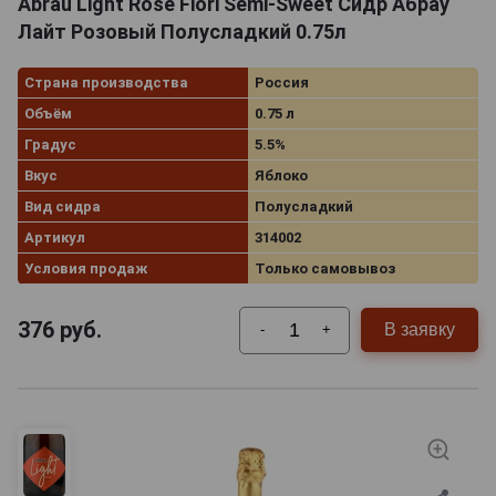
Abrau Light Rose Fiori Semi-Sweet Сидр Абрау
Лайт Розовый Полусладкий 0.75л
Страна производства
Россия
Объём
0.75 л
Градус
5.5%
Вкус
Яблоко
Вид сидра
Полусладкий
Артикул
314002
Условия продаж
Только самовывоз
376
руб.
В заявку
-
+