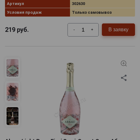
Артикул
302630
Условия продаж
Только самовывоз
219
руб.
В заявку
-
+