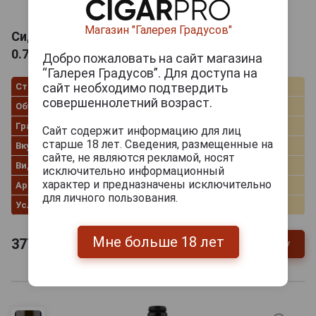
Магазин "Галерея Градусов"
Сидр Абрау Дюрсо Яблочный полусладкий
0.75л
Добро пожаловать на сайт магазина
“Галерея Градусов”. Для доступа на
сайт необходимо подтвердить
Страна производства
Россия
совершеннолетний возраст.
Объём
0.75 л
Градус
5.5%
Сайт содержит информацию для лиц
старше 18 лет. Сведения, размещенные на
Вкус
Яблоко
сайте, не являются рекламой, носят
Вид сидра
Полусладкий
исключительно информационный
характер и предназначены исключительно
Артикул
48969
для личного пользования.
Условия продаж
Только самовывоз
Мне больше 18 лет
377
руб.
В заявку
-
+