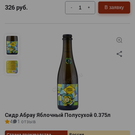
326
руб.
В заявку
-
+
Сидр Абрау Яблочный Полусухой 0.375л
4
1 отзыв
Страна производства
Россия