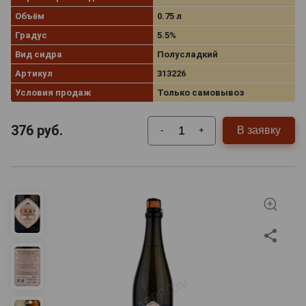
Объём
0.75 л
Градус
5.5%
Вид сидра
Полусладкий
Артикул
313226
Условия продаж
Только самовывоз
376
руб.
В заявку
-
+