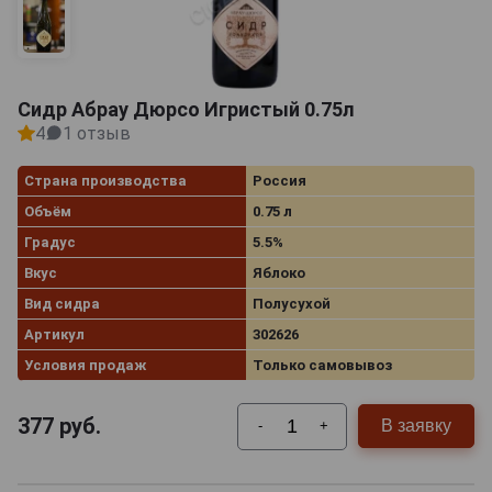
Сидр Абрау Дюрсо Игристый 0.75л
4
1 отзыв
Страна производства
Россия
Объём
0.75 л
Градус
5.5%
Вкус
Яблоко
Вид сидра
Полусухой
Артикул
302626
Условия продаж
Только самовывоз
377
руб.
В заявку
-
+