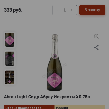
333
руб.
В заявку
-
+
Abrau Light Сидр Абрау Искристый 0.75л
Страна производства
Россия