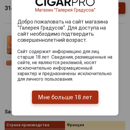
314
руб.
В заявку
-
+
Магазин "Галерея Градусов"
Добро пожаловать на сайт магазина
“Галерея Градусов”. Для доступа на
сайт необходимо подтвердить
совершеннолетний возраст.
Сайт содержит информацию для лиц
старше 18 лет. Сведения, размещенные на
сайте, не являются рекламой, носят
исключительно информационный
характер и предназначены исключительно
для личного пользования.
Мне больше 18 лет
Sassy Сидр Сасси 0.75л
Страна производства
Франция