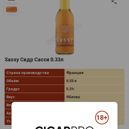
Sassy Сидр Сасси 0.33л
Страна производства
Франция
Объём
0.33 л
Градус
5.2%
Вкус
Яблоко
Вид сидра
Полусладкий
Артикул
82845
Условия продаж
Только самовывоз