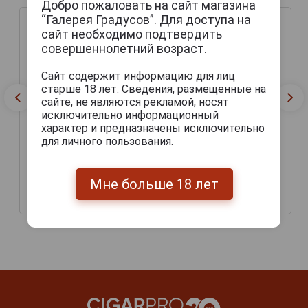
Добро пожаловать на сайт магазина
“Галерея Градусов”. Для доступа на
сайт необходимо подтвердить
совершеннолетний возраст.
Сайт содержит информацию для лиц
старше 18 лет. Сведения, размещенные на
сайте, не являются рекламой, носят
исключительно информационный
характер и предназначены исключительно
для личного пользования.
Rebel Apple Dickiy Crest
Rebel Apple Time Killa
Medium Dry Сидр Рэбел
Cannabis Сидр Рэбел
Эппл Дикий Крест
Эппл Тайм Килла
Мне больше 18 лет
Полусухой 0.45л
Конопляный 0.33л
290 руб.
265 руб.