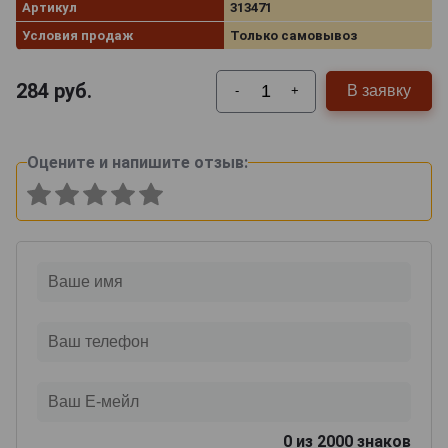
Артикул
313471
Условия продаж
Только самовывоз
284
руб.
В заявку
-
+
Оцените и напишите отзыв:
0
из 2000 знаков