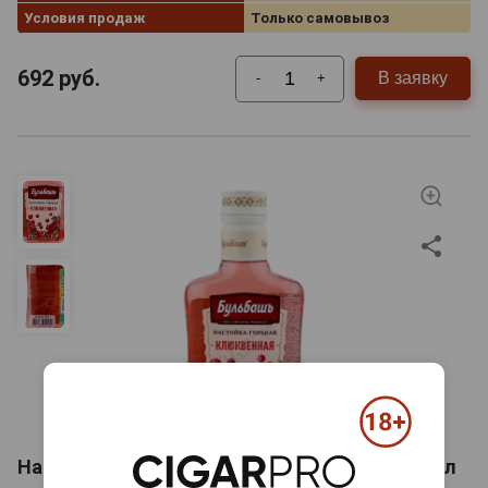
Условия продаж
Только самовывоз
692
руб.
В заявку
-
+
Настойка Горькая Бульбашъ Клюквенная 0.1л