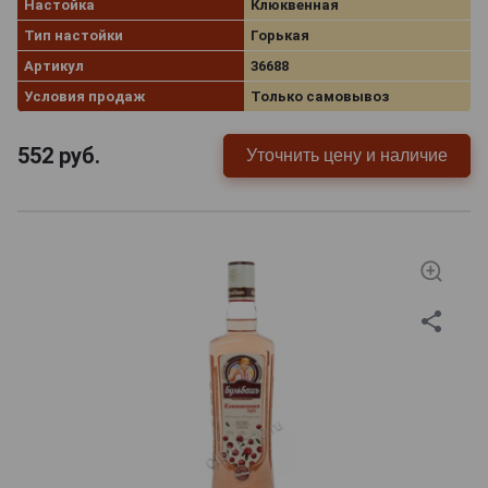
Настойка
Клюквенная
Тип настойки
Горькая
Артикул
36688
Условия продаж
Только самовывоз
552
руб.
Уточнить цену и наличие