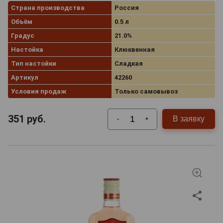
Страна производства
Россия
Объём
0.5 л
Градус
21.0%
Настойка
Клюквенная
Тип настойки
Сладкая
Артикул
42260
Условия продаж
Только самовывоз
351
руб.
В заявку
-
+