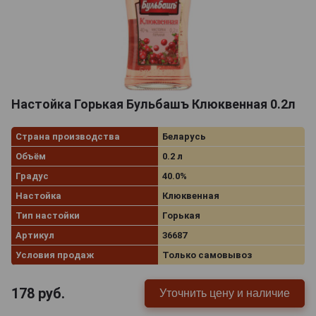
Настойка Горькая Бульбашъ Клюквенная 0.2л
Страна производства
Беларусь
Объём
0.2 л
Градус
40.0%
Настойка
Клюквенная
Тип настойки
Горькая
Артикул
36687
Условия продаж
Только самовывоз
178
руб.
Уточнить цену и наличие