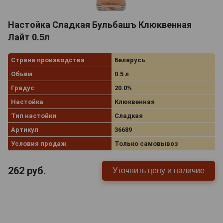
Настойка Сладкая Бульбашъ Клюквенная
Лайт 0.5л
Страна производства
Беларусь
Объём
0.5 л
Градус
20.0%
Настойка
Клюквенная
Тип настойки
Сладкая
Артикул
36689
Условия продаж
Только самовывоз
262
руб.
Уточнить цену и наличие