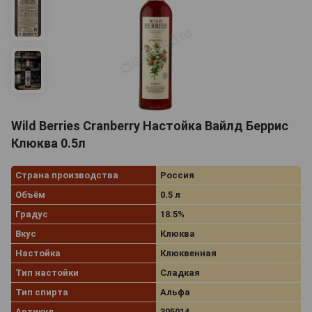
Wild Berries Cranberry Настойка Вайлд Беррис
Клюква 0.5л
Страна производства
Россия
Объём
0.5 л
Градус
18.5%
Вкус
Клюква
Настойка
Клюквенная
Тип настойки
Сладкая
Тип спирта
Альфа
Артикул
305014