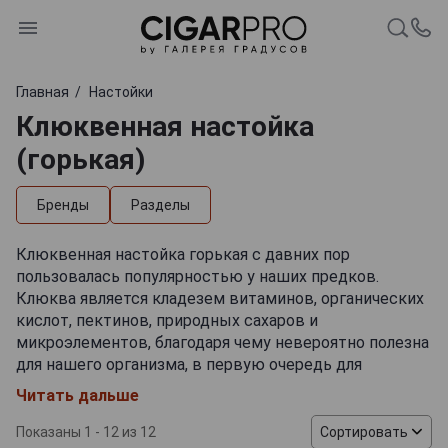
Главная
Настойки
Клюквенная настойка
(горькая)
Бренды
Разделы
Клюквенная настойка горькая с давних пор
пользовалась популярностью у наших предков.
Клюква является кладезем витаминов, органических
кислот, пектинов, природных сахаров и
микроэлементов, благодаря чему невероятно полезна
для нашего организма, в первую очередь для
поддержки иммунитета. Спирт как бы вытягивает
Читать дальше
ценные вещества из ягоды, поэтому настойке
передается целебная сила северных плодов. В основе
Показаны 1 - 12 из 12
Сортировать