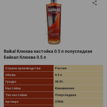
Baikal Клюква настойка 0.5 л полусладкая
Байкал Клюква 0.5 л
Страна производства
Россия
Объём
0.5 л
Градус
38.0%
Настойка
Клюквенная
Тип настойки
Полусладкая
Артикул
37036