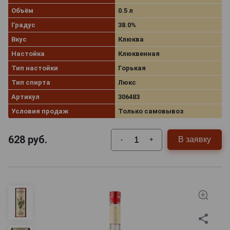
Объём
0.5 л
Градус
38.0%
Вкус
Клюква
Настойка
Клюквенная
Тип настойки
Горькая
Тип спирта
Люкс
Артикул
306483
Условия продаж
Только самовывоз
628
руб.
В заявку
-
+