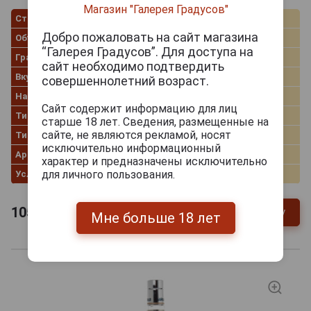
Магазин "Галерея Градусов"
Страна производства
Беларусь
Добро пожаловать на сайт магазина
Объём
0.1 л
“Галерея Градусов”. Для доступа на
Градус
40.0%
сайт необходимо подтвердить
Вкус
Клюква
совершеннолетний возраст.
Настойка
Клюквенная
Сайт содержит информацию для лиц
Тип настойки
Горькая
старше 18 лет. Сведения, размещенные на
сайте, не являются рекламой, носят
Тип спирта
Люкс
исключительно информационный
Артикул
36686
характер и предназначены исключительно
для личного пользования.
Условия продаж
Только самовывоз
105
руб.
В заявку
-
+
Мне больше 18 лет