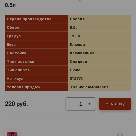
0.5л
Страна производства
Россия
Объём
0.5 л
Градус
19.0%
Вкус
Клюква
Настойка
Клюквенная
Тип настойки
Сладкая
Тип спирта
Люкс
Артикул
312775
Условия продаж
Только самовывоз
220
руб.
В заявку
-
+