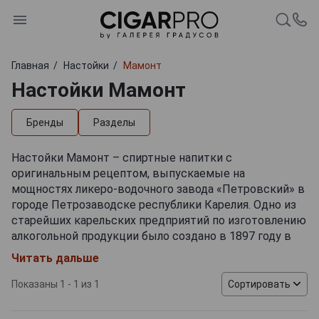
Главная
Настойки
Мамонт
Настойки Мамонт
Бренды
Разделы
Настойки Мамонт – спиртные напитки с
оригинальным рецептом, выпускаемые на
мощностях ликеро-водочного завода «Петровский» в
городе Петрозаводске республики Карелия. Одно из
старейших карельских предприятий по изготовлению
алкогольной продукции было создано в 1897 году в
рамках государственной монополии. Сначала
Читать дальше
ассортимент включал несколько видов водки, позже
линейка брендов была расширена и дополнена
Показаны 1 - 1 из 1
Сортировать
другими алкогольными напитками. В настоящее
время ЛВЗ «Петровский» входит в филиальную сеть