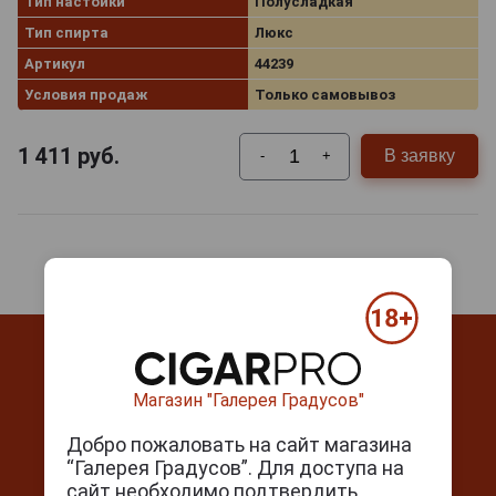
Тип настойки
Полусладкая
бивня мамонта, и подходит на роль статусного
подарка, который запомнится надолго.
Тип спирта
Люкс
Артикул
44239
Условия продаж
Только самовывоз
1 411
руб.
В заявку
-
+
Магазин "Галерея Градусов"
Добро пожаловать на сайт магазина
Контакты
“Галерея Градусов”. Для доступа на
сайт необходимо подтвердить