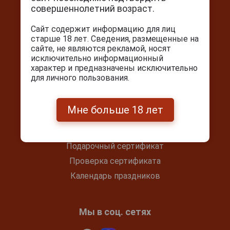
г. Москва, Серпуховский вал, д. 5
совершеннолетний возраст.
Ежедневно с 10:00 до 22:00
Сайт содержит информацию для лиц
+7(495) 644-59-95
старше 18 лет. Сведения, размещенные на
info@cigarpro.ru
сайте, не являются рекламой, носят
исключительно информационный
характер и предназначены исключительно
для личного пользования.
Покупателям
Контакты
Мне больше 18 лет
Покупка и оплата
Блог
Подарочный сертификат
Проверка сертификата
Календарь праздников
Мы в соц. сетях