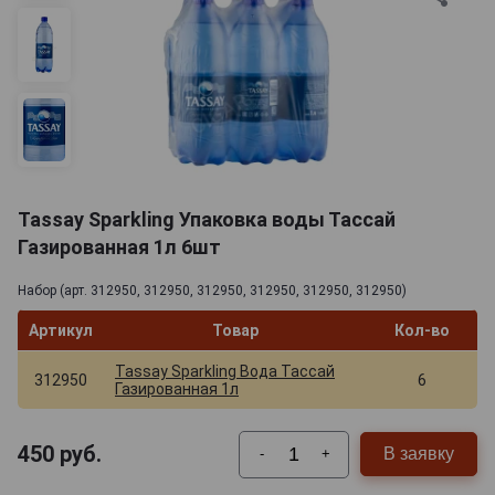
Tassay Sparkling Упаковка воды Тассай
Газированная 1л 6шт
Набор (арт. 312950, 312950, 312950, 312950, 312950, 312950)
Артикул
Товар
Кол-во
Tassay Sparkling Вода Тассай
312950
6
Газированная 1л
450
руб.
В заявку
-
+