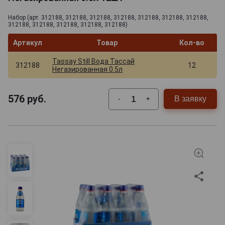
Набор (арт. 312188, 312188, 312188, 312188, 312188, 312188, 312188,
312188, 312188, 312188, 312188, 312188)
Артикул
Товар
Кол-во
Tassay Still Вода Тассай
312188
12
Негазированная 0.5л
576
руб.
В заявку
-
+