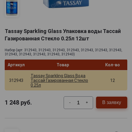
Tassay Sparkling Glass Упаковка воды Тассай
Газированная Стекло 0.25л 12шт
Набор (арт. 312943, 312943, 312943, 312943, 312943, 312943, 312943,
312943, 312943, 312943, 312943, 312943)
Артикул
Товар
Кол-во
Tassay Sparkling Glass Вода
312943
Тассай Газированная Стекло
12
0.25л
1 248
руб.
В заявку
-
+