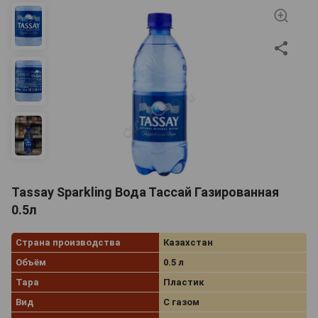
Tassay Sparkling Вода Тассай Газированная
0.5л
Страна производства
Казахстан
Объём
0.5 л
Тара
Пластик
Вид
С газом