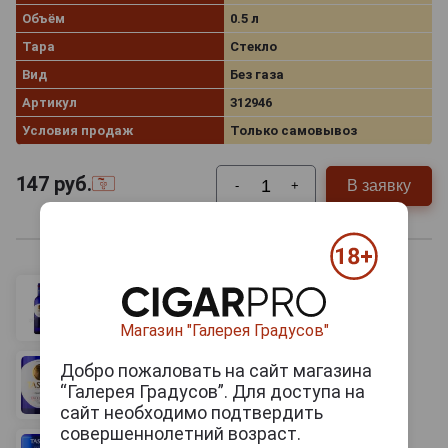
Объём
0.5 л
Тара
Стекло
Вид
Без газа
Артикул
312946
Условия продаж
Только самовывоз
147
руб.
В заявку
-
+
Магазин "Галерея Градусов"
Добро пожаловать на сайт магазина
“Галерея Градусов”. Для доступа на
сайт необходимо подтвердить
совершеннолетний возраст.