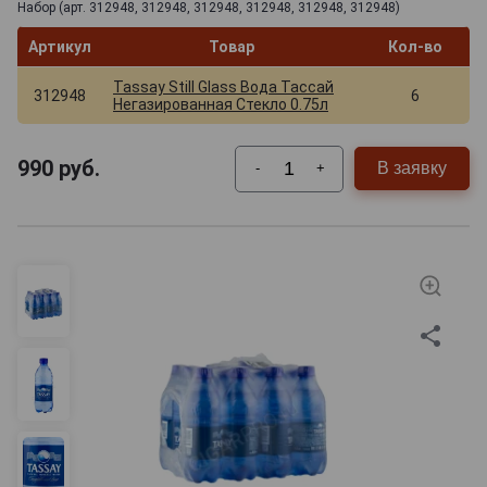
Набор (арт. 312948, 312948, 312948, 312948, 312948, 312948)
Артикул
Товар
Кол-во
Tassay Still Glass Вода Тассай
312948
6
Негазированная Стекло 0.75л
990
руб.
В заявку
-
+