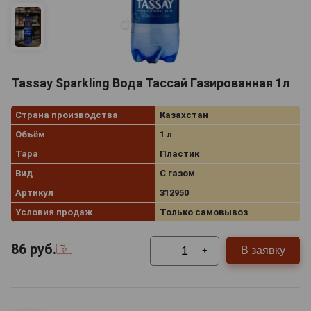
Tassay Sparkling Вода Тассай Газированная 1л
Страна производства
Казахстан
Объём
1 л
Тара
Пластик
Вид
С газом
Артикул
312950
Условия продаж
Только самовывоз
86
руб.
В заявку
-
+