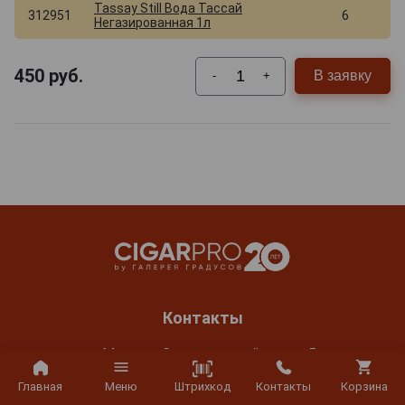
Tassay Still Вода Тассай
312951
6
Негазированная 1л
450
руб.
В заявку
-
+
Контакты
г. Москва, Серпуховский вал, д. 5
Ежедневно с 10:00 до 22:00
Штрихкод
Главная
Меню
Контакты
Корзина