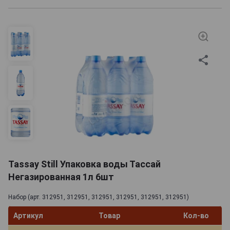
Tassay Still Упаковка воды Тассай
Негазированная 1л 6шт
Набор (арт. 312951, 312951, 312951, 312951, 312951, 312951)
Артикул
Товар
Кол-во