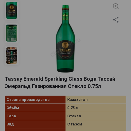
Tassay Emerald Sparkling Glass Вода Тассай
Эмеральд Газированная Стекло 0.75л
Страна производства
Казахстан
Объём
0.75 л
Тара
Стекло
Вид
С газом