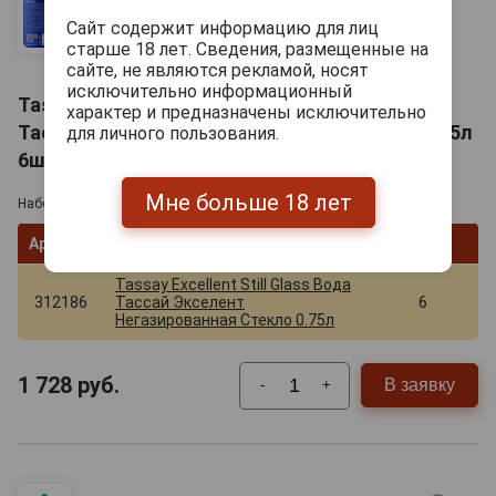
Сайт содержит информацию для лиц
старше 18 лет. Сведения, размещенные на
сайте, не являются рекламой, носят
исключительно информационный
Tassay Excellent Still Glass Упаковка воды
характер и предназначены исключительно
Тассай Экселент Негазированная Стекло 0.75л
для личного пользования.
6шт
Мне больше 18 лет
Набор (арт. 312186, 312186, 312186, 312186, 312186, 312186)
Артикул
Товар
Кол-во
Tassay Excellent Still Glass Вода
312186
Тассай Экселент
6
Негазированная Стекло 0.75л
1 728
руб.
В заявку
-
+