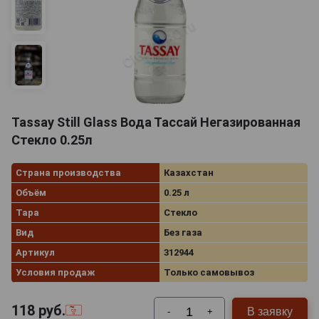
Tassay Still Glass Вода Тассай Негазированная
Стекло 0.25л
Страна производства
Казахстан
Объём
0.25 л
Тара
Стекло
Вид
Без газа
Артикул
312944
Условия продаж
Только самовывоз
118
руб.
В заявку
-
+