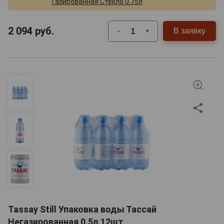
Газированная Стекло 0.75л
2 094
руб.
В заявку
-
+
Tassay Still Упаковка воды Тассай
Негазированная 0.5л 12шт