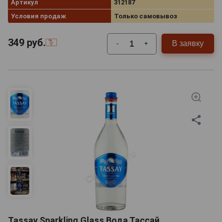
Артикул
312187
Условия продаж
Только самовывоз
349
руб.
В заявку
-
+
Tassay Sparkling Glass Вода Тассай