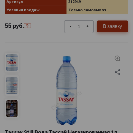
Артикул
312949
Условия продаж
Только самовывоз
55
руб.
В заявку
-
+
Tassay Still Вода Тассай Негазированная 1л