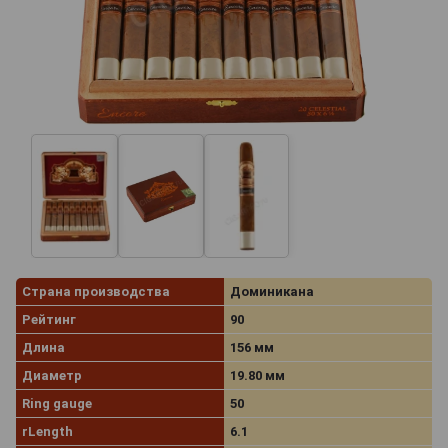
Страна производства
Доминикана
Рейтинг
90
Длина
156 мм
Диаметр
19.80 мм
Ring gauge
50
rLength
6.1