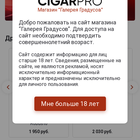
Магазин "Галерея Градусов"
Добро пожаловать на сайт магазина
“Галерея Градусов”. Для доступа на
сайт необходимо подтвердить
Другие продукты бренда E.P. CARRILLO
совершеннолетний возраст.
Сайт содержит информацию для лиц
старше 18 лет. Сведения, размещенные на
сайте, не являются рекламой, носят
исключительно информационный
характер и предназначены исключительно
для личного пользования.
Мне больше 18 лет
Сигары E.P. Carrillo
Сигары E.P. Carrillo
Essences Sumatra
Essences Sumatra Toro
Robusto
1 950 руб.
2 030 руб.