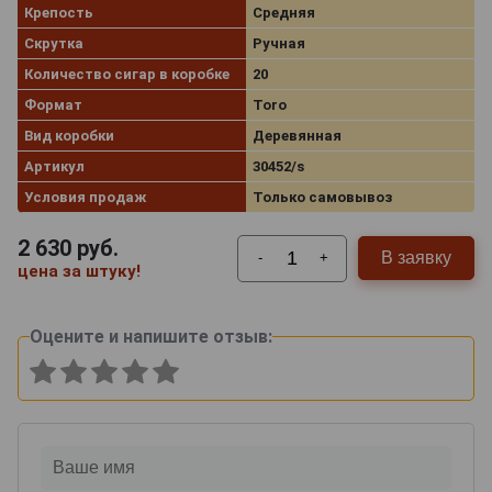
Крепость
Средняя
Скрутка
Ручная
Количество сигар в коробке
20
Формат
Toro
Вид коробки
Деревянная
Артикул
30452/s
Условия продаж
Только самовывоз
2 630
руб.
В заявку
-
+
цена за штуку!
Оцените и напишите отзыв: