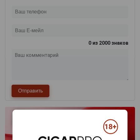
0
из 2000 знаков