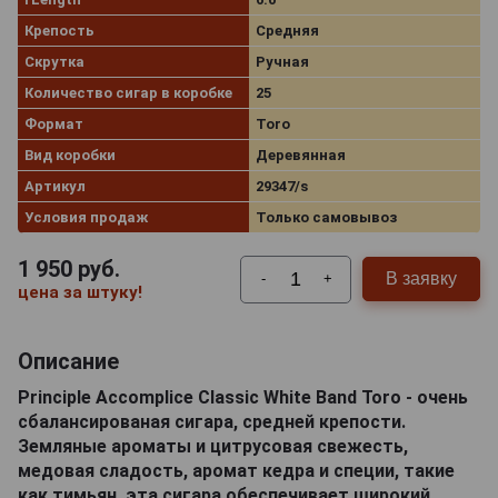
Крепость
Средняя
Скрутка
Ручная
Количество сигар в коробке
25
Формат
Toro
Вид коробки
Деревянная
Артикул
29347/s
Условия продаж
Только самовывоз
1 950
руб.
В заявку
-
+
цена за штуку!
Описание
Principle Accomplice Classic White Band Toro - очень
сбалансированая сигара, средней крепости.
Земляные ароматы и цитрусовая свежесть,
медовая сладость, аромат кедра и специи, такие
как тимьян, эта сигара обеспечивает широкий