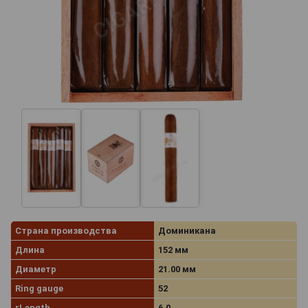
Страна производства
Доминикана
Длина
152 мм
Диаметр
21.00 мм
Ring gauge
52
rLength
6.0