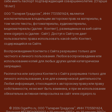
себе иметь паспорт подтверждающий совершеннолетие. (Старше
18 лет)
ООО "Галерея Градусов", ИНН 7725501624, является
исключительным владельцем авторских прав на материалы, в
том числе тексты, фотоматериалы, аудиоматериалы,
видеоматериалы (далее - Контент), размещенные на веб-сайте
www.cigarpro.ru (далее - Сайт). Доступ к Сайту не дает
пользователю права использовать какой-либо Контент,
содержащийся на Сайте.
Воспроизведение Контента с Сайта разрешено только для
частного и личного пользования. Любое воспроизведение или
использование копий для любых других целей категорически
запрещено.
Распечатка или загрузка Контента с Сайта разрешена только для
личного использования, а не для коммерческой деятельности.
Любая информация, относящаяся к авторскому праву или праву
собственности, не может быть изменена, и при ее использовании
обязательна активная гиперссылка на сайт www.cigarpro.ru
© 2026 CigarPro.ru, ООО "Галерея Градусов", ИНН 7725501624,
Лицензия №77РПА0003933 c 20 апреля 2007 г. до 19 апреля 2027 г.