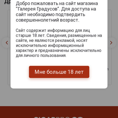
Другие продукты бренда PRINCIPLE
Добро пожаловать на сайт магазина
“Галерея Градусов”. Для доступа на
сайт необходимо подтвердить
совершеннолетний возраст.
Сайт содержит информацию для лиц
старше 18 лет. Сведения, размещенные на
сайте, не являются рекламой, носят
исключительно информационный
характер и предназначены исключительно
для личного пользования.
Сигары Principle
Сигары Principle
Accomplice Maduro Green
Accomplice Maduro Green
Мне больше 18 лет
Band Toro
Band Robusto
1 950 руб.
1 875 руб.