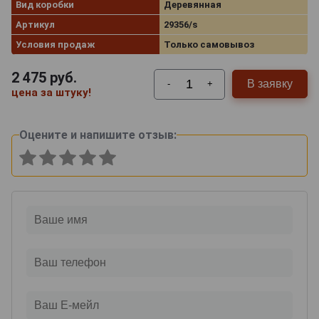
Вид коробки
Деревянная
Артикул
29356/s
Условия продаж
Только самовывоз
2 475
руб.
В заявку
-
+
цена за штуку!
Оцените и напишите отзыв: