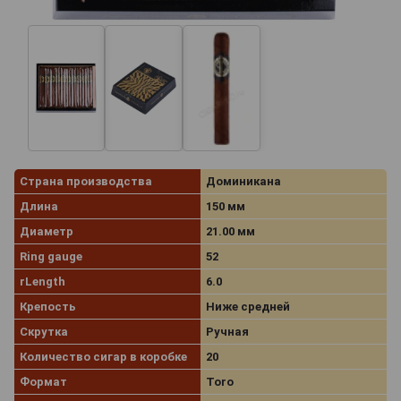
Страна производства
Доминикана
Длина
150 мм
Диаметр
21.00 мм
Ring gauge
52
rLength
6.0
Крепость
Ниже средней
Скрутка
Ручная
Количество сигар в коробке
20
Формат
Toro