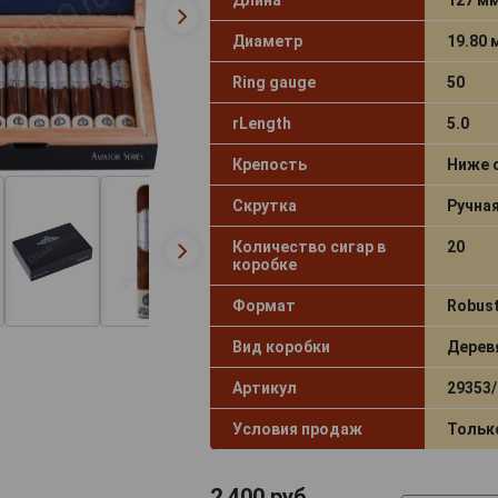
Диаметр
19.80
Ring gauge
50
rLength
5.0
Крепость
Ниже 
Скрутка
Ручна
Количество сигар в
20
коробке
Формат
Robus
Вид коробки
Дерев
Артикул
29353/
Условия продаж
Тольк
2 400
руб.