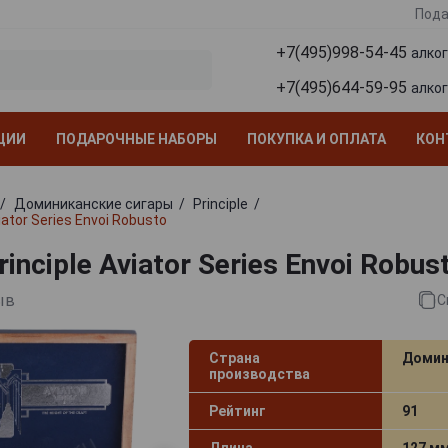
Пода
+7(495)998-54-45
алко
+7(495)644-59-95
алко
ЦИИ
ПОДАРОЧНЫЕ НАБОРЫ
ПОКУПКА И ОПЛАТА
КОН
Доминиканские сигары
Principle
iator Series Envoi Robusto
inciple Aviator Series Envoi Robus
ыв
С
Страна
Домин
производства
Рейтинг
91
Длина
127 м