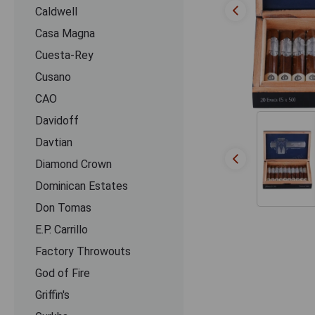
Caldwell
Casa Magna
Cuesta-Rey
Cusano
CАО
Davidoff
Davtian
Diamond Crown
Dominican Estates
Don Tomas
E.P. Carrillo
Factory Throwouts
God of Fire
Griffin's