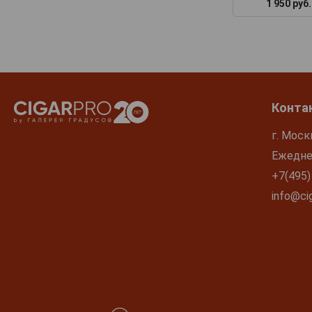
1 950 руб.
Конта
г. Моск
Ежеднев
+7(495)
info@cig