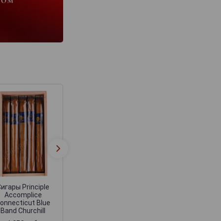
Сигары Principle
Сигары Principl
Accomplice
Accomplice Class
Connecticut Blue
White Band Tor
Band Robusto
игары Principle
Accomplice
onnecticut Blue
Band Churchill