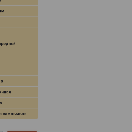
 мм
средней
я
to
янная
s
о самовывоз