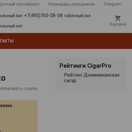
рочный сертификат
Календарь праздников
Telegram
+7(495)765-58-38
гольный зал
табачный зал
Корзина
гольный зал
ТАКТЫ
Рейтинги CigarPro
Рейтинг Доминиканских
to
сигар
копировать ссылку
икана
м