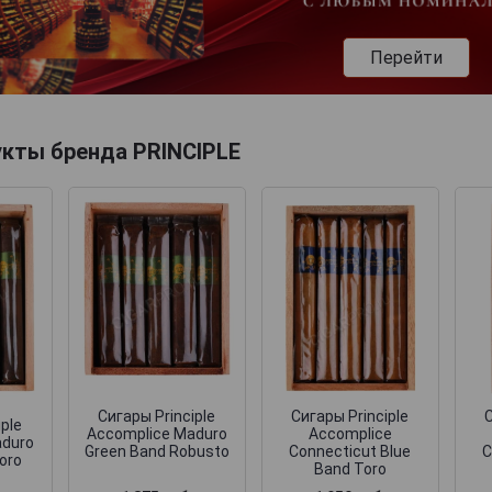
Перейти
укты бренда PRINCIPLE
Сигары Principle
Сигары Principle
С
iple
Accomplice Maduro
Accomplice
aduro
Green Band Robusto
Connecticut Blue
C
oro
Band Toro