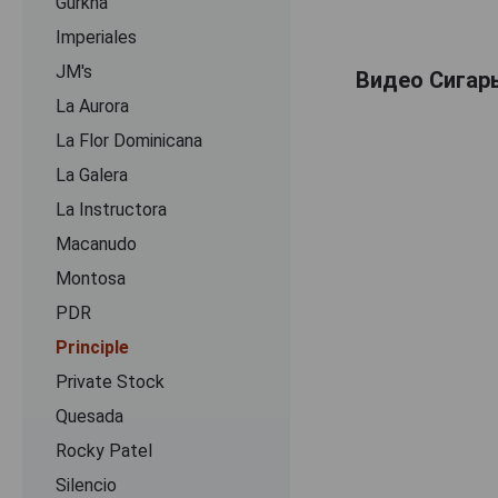
Gurkha
Imperiales
JM's
Видео Сигары 
La Aurora
La Flor Dominicana
La Galera
La Instructora
Macanudo
Montosa
PDR
Principle
Private Stock
Quesada
Rocky Patel
Silencio