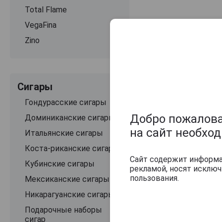
Total Flame
VegaFina
Zino
Сигары
Гондурасские сигары
Добро пожаловат
Доминиканские сигары
на сайт необхо
Итальянские сигары
Оцените и нап
Коста-риканские сигары
Сайт содержит информац
Кубинские сигары
рекламой, носят исклю
пользования.
Мексиканские сигары
Никарагуанские сигары
Подарочные наборы
сигар