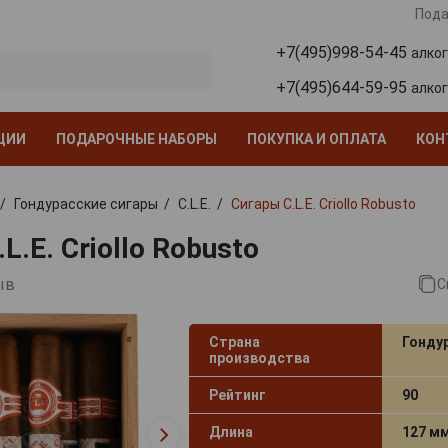
Пода
+7(495)998-54-45
алко
+7(495)644-59-95
алко
ЦИИ
ПОДАРОЧНЫЕ НАБОРЫ
ПОКУПКА И ОПЛАТА
КОН
Гондурасские сигары
C.L.E.
Сигары C.L.E. Criollo Robusto
L.E. Criollo Robusto
ыв
С
Страна
Гонду
производства
Рейтинг
90
Длина
127 м