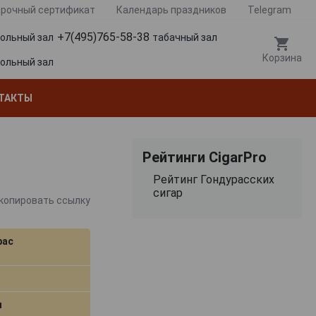
рочный сертификат
Календарь праздников
Telegram
+7(495)765-58-38
гольный зал
табачный зал
Корзина
гольный зал
ТАКТЫ
Рейтинги CigarPro
Рейтинг Гондурасских
сигар
копировать ссылку
рас
м