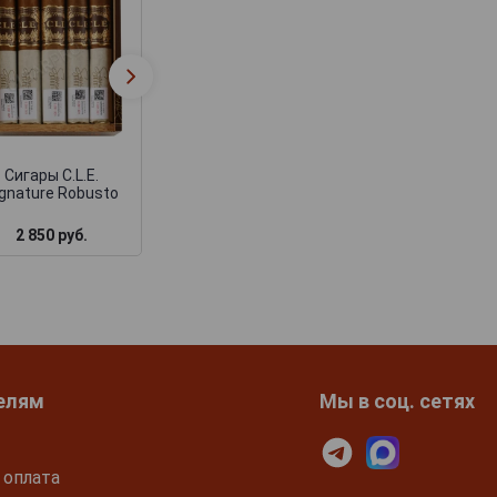
Сигары C.L.E. 25th
Сигары C.L.E. 25
Anniversary Perfecto
Anniversary Robu
11/18
Сигары C.L.E.
ignature Robusto
2 850 руб.
3 300 руб.
2 850 руб.
елям
Мы в соц. сетях
 оплата