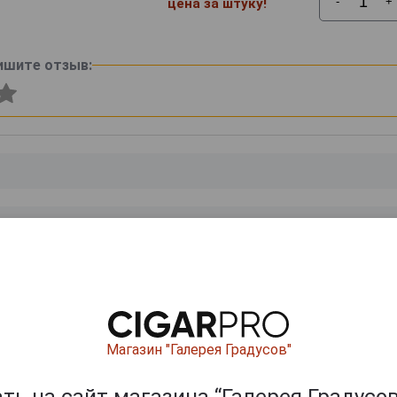
-
+
цена за штуку!
ишите отзыв:
0
и
Магазин "Галерея Градусов"
ь на сайт магазина “Галерея Градусов