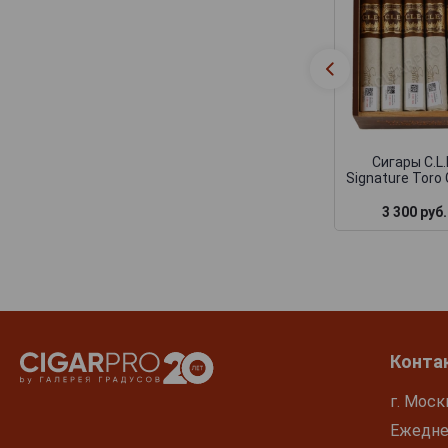
Сигары C.L.
Signature Toro
3 300 руб.
Конта
г. Моск
Ежеднев