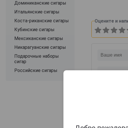
Доминиканские сигары
Итальянские сигары
Коста-риканские сигары
Оцените и нап
Кубинские сигары
Мексиканские сигары
Никарагуанские сигары
Подарочные наборы
сигар
Российские сигары
Добро пожаловат