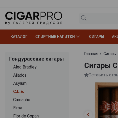
КАТАЛОГ
СПИРТНЫЕ НАПИТКИ
СИГАРЫ
АК
Главная
Сигары
Гондурасские сигары
Сигары C.
Alec Bradley
Оставить отз
Aliados
Asylum
C.L.E.
Camacho
Eiroa
Flor de Copan