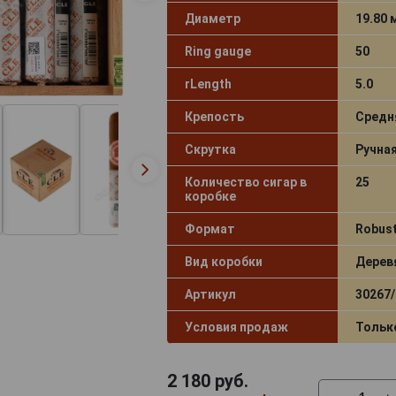
Диаметр
19.80
Ring gauge
50
rLength
5.0
Крепость
Средн
Скрутка
Ручна
Количество сигар в
25
коробке
Формат
Robus
Вид коробки
Дерев
Артикул
30267/
Условия продаж
Тольк
2 180
руб.