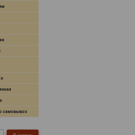
 мм
яя
я
to
янная
s
о самовывоз