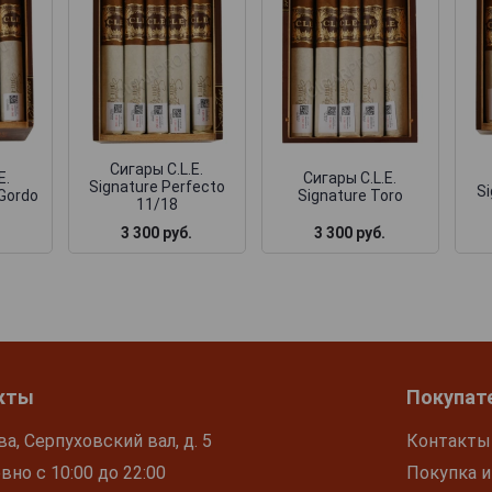
Сигары C.L.E.
E.
Сигары C.L.E.
Signature Perfecto
S
 Gordo
Signature Toro
11/18
3 300 руб.
3 300 руб.
кты
Покупат
ва, Серпуховский вал, д. 5
Контакты
но с 10:00 до 22:00
Покупка и