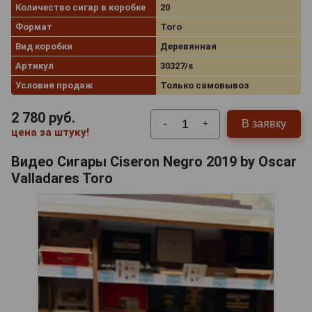
Количество сигар в коробке
20
Формат
Toro
Вид коробки
Деревянная
Артикул
30327/s
Условия продаж
Только самовывоз
2 780
руб.
В заявку
-
+
цена за штуку!
Видео Сигары Ciseron Negro 2019 by Oscar
Valladares Toro