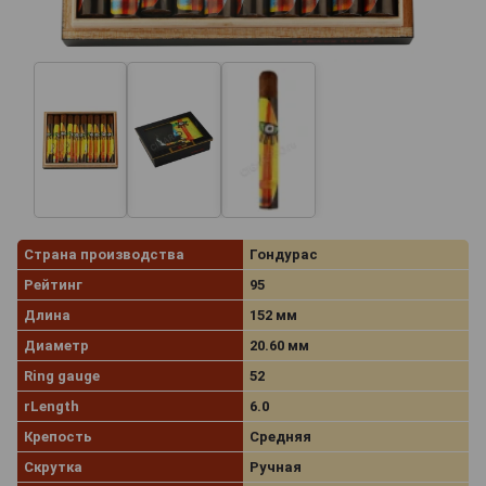
Страна производства
Гондурас
Рейтинг
95
Длина
152 мм
Диаметр
20.60 мм
Ring gauge
52
rLength
6.0
Крепость
Средняя
Скрутка
Ручная