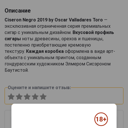
Описание
Ciseron Negro 2019 by Oscar Valladares Toro
—
эксклюзивная ограниченная серия премиальных
сигар с уникальным дизайном.
Вкусовой профиль
сигары
ноты древесины, орехов и пшеницы,
постепенно приобретающие кремовую
текстуру.
Каждая коробка
оформлена в виде арт-
объекта с уникальным принтом, созданным
гондурасским художником Элмером Сисэроном
Баутистой.
Оцените и напишите отзыв: