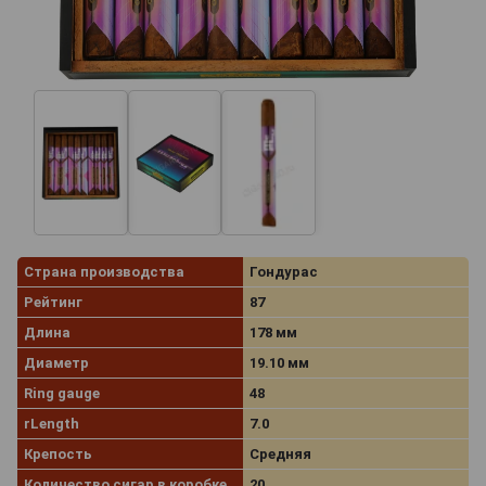
Страна производства
Гондурас
Рейтинг
87
Длина
178 мм
Диаметр
19.10 мм
Ring gauge
48
rLength
7.0
Крепость
Средняя
Количество сигар в коробке
20