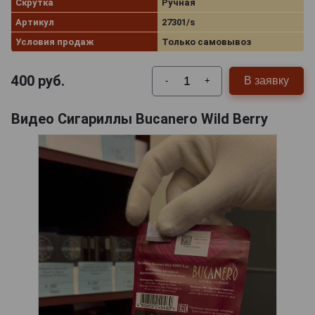
Скрутка
Ручная
Артикул
27301/s
Условия продаж
Только самовывоз
400
руб.
В заявку
-
+
Видео Сигариллы Bucanero Wild Berry